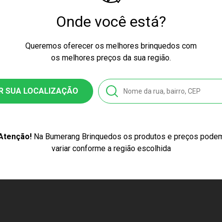
Onde você está?
ÇO EXCLUSIVO
PREÇO EXCLUSIVO
PR
Queremos oferecer os melhores brinquedos com
os melhores preços da sua região.
GEM PARA
SERRAGEM PARA
SERRA
TE EFEITO GRAMA
MAQUETE EFEITO GRAMA
MAQUE
PISTACHE LVL 571
NATURAL G LVL 9001
SEPIA 
R SUA LOCALIZAÇÃO
to Esgotado
Produto Esgotado
Produ
Atenção!
Na Bumerang Brinquedos os produtos e preços pode
CARREGAR MAIS
variar conforme a região escolhida
PRODUTOS