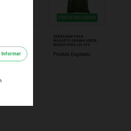
EÇO EXCLUSIVO
PREÇO EXCLUSIVO
GEM PARA
SERRAGEM PARA
TE EFEITO GRAMA
MAQUETE GRAMA VERDE
LVL 552
MUSGO FINA LVL 513
Informar
to Esgotado
Produto Esgotado
m