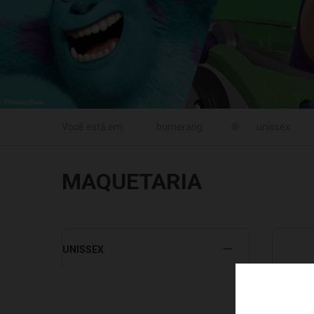
unissex
MAQUETARIA
UNISSEX