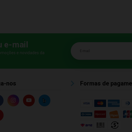
u e-mail
E-mail
romoções e novidades da
ga-nos
Formas de pagame