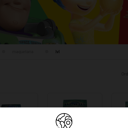
maquetaria
lvl
Ord