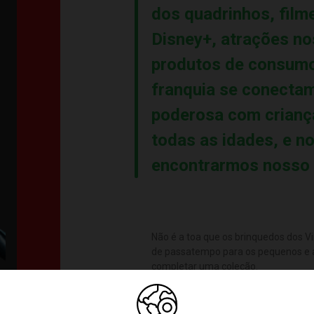
dos quadrinhos, filme
Disney+, atrações no
produtos de consumo
franquia se conecta
poderosa com crianç
todas as idades, e no
encontrarmos nosso 
Não é a toa que os brinquedos dos 
de passatempo para os pequenos e
completar uma coleção.
Os brinquedos, além de itens incrívei
são também importantes para contri