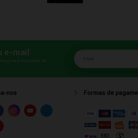
u e-mail
E-mail
romoções e novidades da
ga-nos
Formas de pagame