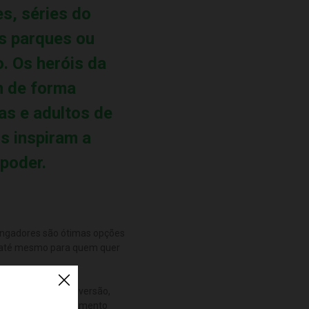
s, séries do
s parques ou
. Os heróis da
m de forma
as e adultos de
s inspiram a
poder.
Vingadores são ótimas opções
 até mesmo para quem quer
s para garantir a diversão,
buir no desenvolvimento