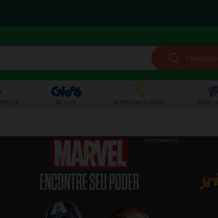
ABEÇA
GLOOB
BUMERANG BABY
BABY A