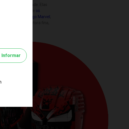
mulando a curiosidade. Elas
incam com bonecos e
os
 exemplo, com o
Lego Marvel
,
a coordenação motora fina,
 pinça, encaixe e
arante a alegria da
ões. Já a
Manopla de
Informar
o artigo de colecionador.
m