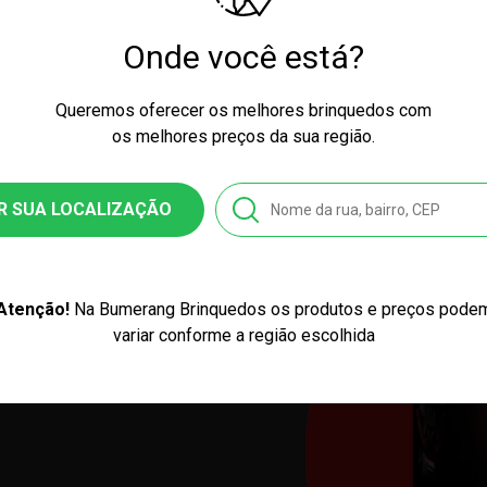
cognitivo e motor das crianças, esti
liberam a criatividade enquanto br
Onde você está?
brinquedos do Homem-Aranha
, por
brinquedo que incentiva a melhora d
Queremos oferecer os melhores brinquedos com
que é responsável por movimentos de
montagem.
os melhores preços da sua região.
A
Barraca Portátil
do Homem-Aranha g
criançada enquanto combatem os vil
R SUA LOCALIZAÇÃO
Thanos
é, sem dúvidas, um verdadeir
Atenção!
Na Bumerang Brinquedos os produtos e preços pode
variar conforme a região escolhida