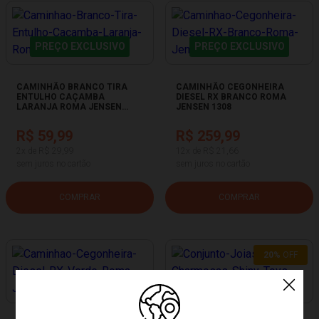
PREÇO EXCLUSIVO
PREÇO EXCLUSIVO
CAMINHÃO BRANCO TIRA
CAMINHÃO CEGONHEIRA
ENTULHO CAÇAMBA
DIESEL RX BRANCO ROMA
LARANJA ROMA JENSEN
JENSEN 1308
1420
R$ 59,99
R$ 259,99
2x de R$ 29,99
12x de R$ 21,66
sem juros no cartão
sem juros no cartão
COMPRAR
COMPRAR
20%
OFF
PREÇO EXCLUSIVO
PREÇO EXCLUSIVO