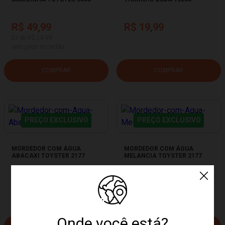
R$ 49,99
R$ 19,99
2x de R$ 24,99
sem juros no cartão
COMPRAR
COMPRAR
PREÇO EXCLUSIVO
PREÇO EXCLUSIVO
MORDEDOR COM ÁGUA
MORDEDOR COM ÁGUA
ABACAXI TOYSTER 2177
MELANCIA TOYSTER 2177
R$ 39,99
R$ 39,99
Onde você está?