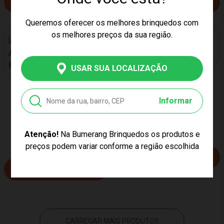
COMPRAR
COMPRAR
Queremos oferecer os melhores brinquedos com
os melhores preços da sua região.
PREÇO EXCLUSIVO
PREÇO EXCLUSIVO
USAR SUA LOCALIZAÇÃO
SININHO UNICÓRNIO BUBA
ZOO BUBA 16140
LIVRO PARA BANHO
AMANHECER NA FAZENDA
Informar
BUBA 15357
R$ 69,99
R$ 34,99
3x de R$ 23,33
Atenção!
Na Bumerang Brinquedos os produtos e
sem juros no cartão
preços podem variar conforme a região escolhida
COMPRAR
COMPRAR
CARREGAR MAIS PRODUTOS