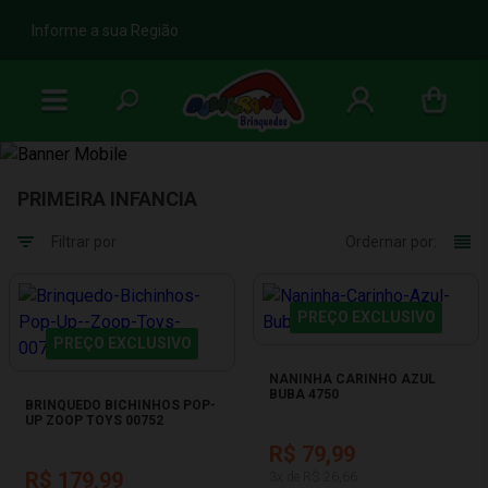
b
Informe a sua Região
PRIMEIRA INFANCIA
Filtrar por
Ordernar por:
PREÇO EXCLUSIVO
PREÇO EXCLUSIVO
NANINHA CARINHO AZUL
BUBA 4750
BRINQUEDO BICHINHOS POP-
UP ZOOP TOYS 00752
R$ 79,99
R$ 179,99
3x de R$ 26,66