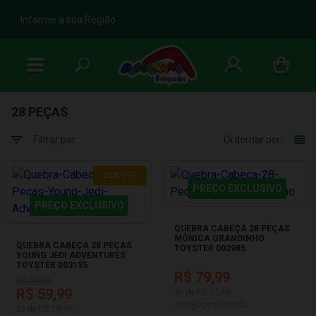
b
Informe a sua Região
28 PEÇAS
Filtrar por
Ordernar por:
25%
OFF
PREÇO EXCLUSIVO
PREÇO EXCLUSIVO
QUEBRA CABEÇA 28 PEÇAS
MÔNICA GRANDINHO
QUEBRA CABEÇA 28 PEÇAS
TOYSTER 002985
YOUNG JEDI ADVENTURES
TOYSTER 003135
R$ 79,99
R$ 79,99
R$ 59,99
3x de R$ 26,66
sem juros no cartão
2x de R$ 29,99