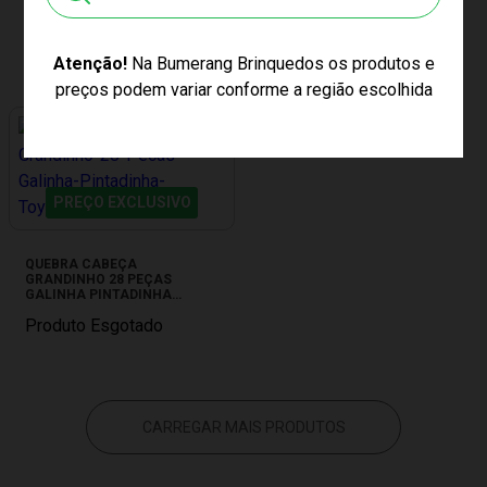
PEÇAS SUPERMAN DC
COMICS MULTIKIDS BR1322
Produto Esgotado
Produto Esgotado
Atenção!
Na Bumerang Brinquedos os produtos e
preços podem variar conforme a região escolhida
PREÇO EXCLUSIVO
QUEBRA CABEÇA
GRANDINHO 28 PEÇAS
GALINHA PINTADINHA
TOYSTER 002743
Produto Esgotado
CARREGAR MAIS PRODUTOS