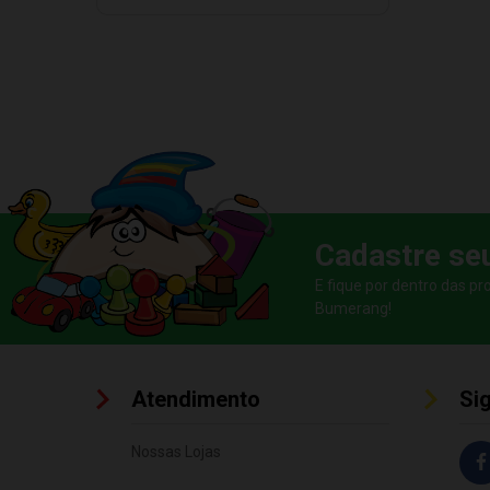
PLAYSET (1)
BLOCOS DE MONTAR (1)
BEBE (1)
DE TABULEIRO (1)
ACESSÓRIOS (1)
MASSA DE MODELAR (1)
POTINHOS (1)
Cadastre se
ROBOTICA (1)
E fique por dentro das p
ABSORVENTE ANTIBACTERIANO (1)
Bumerang!
TRONINHOS E REDUTORES (1)
BICICLETA (1)
Atendimento
Si
Nossas Lojas