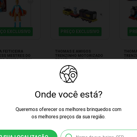
ÇO EXCLUSIVO
PREÇO EXCLUSIVO
PR
 FEITICEIRA
THOMAS E AMIGOS
THOMA
ESS MESTRES DO
TRENZINHO MOTORIZADO
TRENZ
SO GNN84_HDR91
TROFÉU MATTEL HDY74
FAZEN
to Esgotado
Produto Esgotado
Produ
Onde você está?
Queremos oferecer os melhores brinquedos com
os melhores preços da sua região.