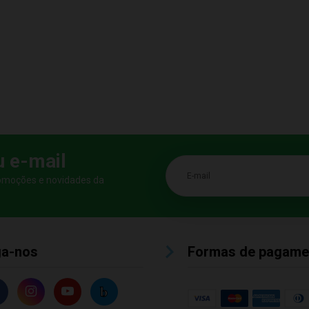
u e-mail
E-mail
romoções e novidades da
ga-nos
Formas de pagame