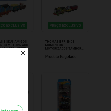
EÇO EXCLUSIVO
PREÇO EXCLUSIVO
S E SEUS AMIGOS
THOMAS E FRIENDS
INHO MOTORIZADO
MOMENTOS
DA MATTEL HDY73
MOTORIZADOS TAMBOR
MATTEL HDY72
to Esgotado
Produto Esgotado