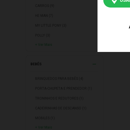
USA
TABACARIA (2)
CARROS (9)
PRE
RADIO CONTROLE (2)
HE MAN (7)
DE CARTAS E FIGURAS (2)
MY LITTLE PONY (3)
BONEC
DOS S
DESENHO E PINTURA (1)
HGX57
POLLY (3)
FIGURAS COLECIONÁVEIS (1)
Produ
+ Ver Mais
THOMAS E SEUS AMIGOS (3)
BRINQUEDOS EDUCATIVOS (1)
GALINHA PINTADINHA (1)
MOBILES (1)
BEBÊS
STAR WARS (1)
ASSENTO AUTOMOTIVO (1)
BRINQUEDOS PARA BEBÊS (4)
BARRACAS E TOCAS (1)
PORTA-CHUPETA E PRENDEDOR (1)
COZINHAS (1)
TRONINHOS E REDUTORES (1)
FAZ DE VERDADE (1)
CADEIRINHAS DE DESCANSO (1)
PISTAS (1)
MOBILES (1)
MINI BONECAS (1)
+ Ver Mais
ACESSÓRIOS PARA BEBÊ (1)