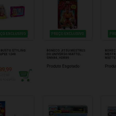
ÇO EXCLUSIVO
PREÇO EXCLUSIVO
PR
 BUSTO STYLING
BONECO JITSU MESTRES
BONEC
UPEE 1240
DO UNIVERSO MATTEL
MESTR
GNN84_HDR89
MATTE
Produto Esgotado
Produ
39,99
$ 23,33
s no cartão