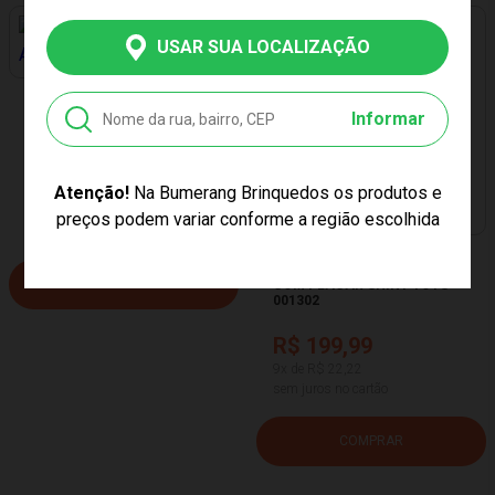
USAR SUA LOCALIZAÇÃO
PREÇO EXCLUSIVO
BALDE REINO DE AREIA AZUL
Informar
TATETI 3010
R$ 69,99
Atenção!
Na Bumerang Brinquedos os produtos e
PREÇO EXCLUSIVO
3x de R$ 23,33
preços podem variar conforme a região escolhida
sem juros no cartão
JOGO DE FUTEBOL DE MESA
COMPRAR
COM PLACAR SHINY TOYS
001302
R$ 199,99
9x de R$ 22,22
sem juros no cartão
COMPRAR