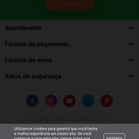
Atendimento
Formas de pagamento
Formas de envio
Selos de segurança
Copyright © 2018 Todos Os Direitos Reservados
Bumerang Brinquedos Eireli – EPP CNPJ: 28.497.265/0001-66
Utilizamos cookies para garantir que você tenha
a melhor experiência em nosso site. Se você
ENTENDI
continuar a usar este site, vamos supor que