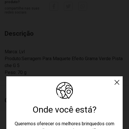
produto?
compartilhe nas suas
redes sociais
Descrição
Marca: Lvl
Produto:Serragem Para Maquete Efeito Grama Verde Pista
che G 5
Peso: 70 g
Características
Onde você está?
Queremos oferecer os melhores brinquedos com
Avaliações do Produto