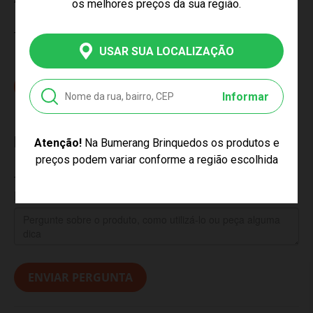
os melhores preços da sua região.
Tem esse produto? Seja o primeiro a avaliá-lo!
USAR SUA LOCALIZAÇÃO
ESCREVER AVALIAÇÃO...
Informar
Dúvidas dos consumidores
Atenção!
Na Bumerang Brinquedos os produtos e
preços podem variar conforme a região escolhida
Tem alguma dúvida sobre este produto? Pergunte ao
lojista e a outros compradores!
ENVIAR PERGUNTA