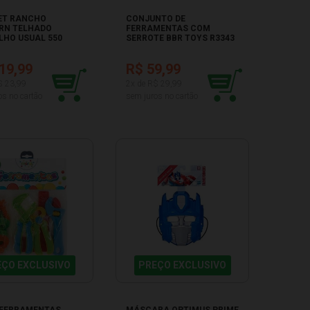
ET RANCHO
CONJUNTO DE
RN TELHADO
FERRAMENTAS COM
LHO USUAL 550
SERROTE BBR TOYS R3343
19,99
R$ 59,99
$ 23,99
2x de R$ 29,99
os no cartão
sem juros no cartão
EÇO EXCLUSIVO
PREÇO EXCLUSIVO
E FERRAMENTAS
MÁSCARA OPTIMUS PRIME