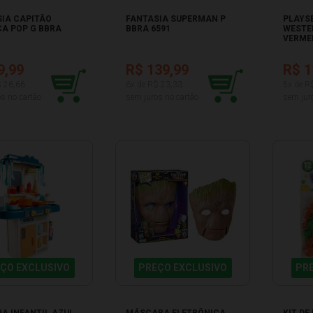
IA CAPITÃO
FANTASIA SUPERMAN P
PLAYS
A POP G BBRA
BBRA 6591
WESTE
VERME
9,99
R$ 139,99
R$ 1
$ 26,66
6x de R$ 23,33
5x de R
s no cartão
sem juros no cartão
sem jur
ÇO EXCLUSIVO
PREÇO EXCLUSIVO
PR
A INFANTIL AZUL
MÁSCARA ELETRÔNICA
KIT D