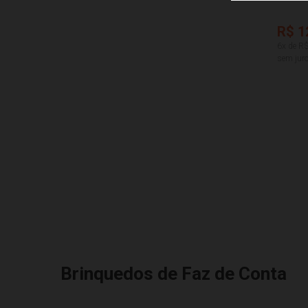
R$ 1
6x de R
sem juro
Brinquedos de Faz de Conta