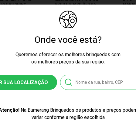
 PEÇAS SHINY
GROOT GUARDIÕES DA
MARAL
01334
GALAXIA SPIDER MAN
F6590
99,99
R$ 399,99
R$ 4
R$ 33,33
12x de R$ 33,33
2x de R
s no cartão
sem juros no cartão
sem jur
Onde você está?
Queremos oferecer os melhores brinquedos com
os melhores preços da sua região.
R SUA LOCALIZAÇÃO
ÇO EXCLUSIVO
PREÇO EXCLUSIVO
PR
Atenção!
Na Bumerang Brinquedos os produtos e preços pode
variar conforme a região escolhida
IA SUPER MAN M
CAMINHÃO CEGONHEIRA
CAMIN
INK BBRA 6592
VOYAGER BRANCO ROMA
VOYAG