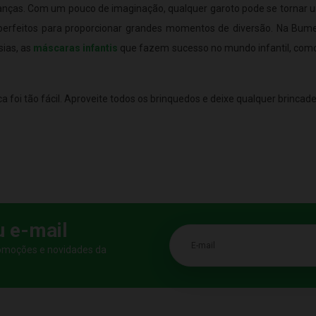
nças. Com um pouco de imaginação, qualquer garoto pode se tornar um
 perfeitos para proporcionar grandes momentos de diversão. Na Bum
sias, as
máscaras infantis
que fazem sucesso no mundo infantil, com
a foi tão fácil. Aproveite todos os brinquedos e deixe qualquer brincade
u e-mail
E-mail
romoções e novidades da