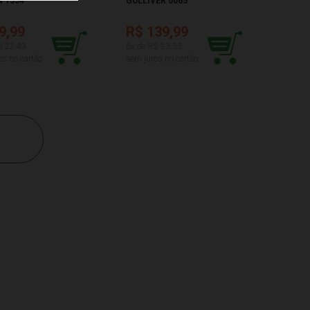
 1354
GULLIVER 0065
9,99
R$ 139,99
$ 22,49
6x de R$ 23,33
os no cartão
sem juros no cartão