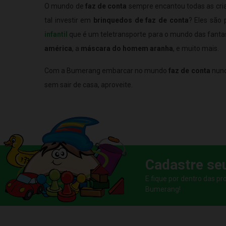
O mundo de
faz de conta
sempre encantou todas as cria
tal investir em
brinquedos de faz de conta
? Eles são
infantil
que é um teletransporte para o mundo das fanta
américa
, a
máscara do homem aranha
, e muito mais.
Com a Bumerang embarcar no mundo
faz de conta
nunc
sem sair de casa, aproveite.
Cadastre se
E fique por dentro das p
Bumerang!