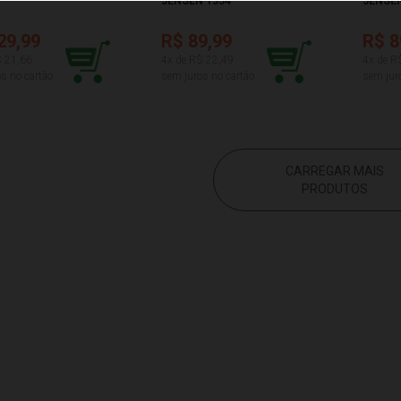
JENSEN 1354
JENSEN
29,99
R$ 89,99
R$ 8
$ 21,66
4x de R$ 22,49
4x de R
s no cartão
sem juros no cartão
sem jur
CARREGAR MAIS
PRODUTOS