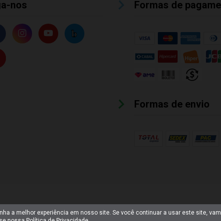
ga-nos
Formas de pagame
Formas de envio
enha a melhor experiência em nosso site. Se você continuar a usar este site, va
sse nossa
Política de Privacidade
.