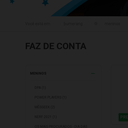
meninos
FAZ DE CONTA
MENINOS
DPA (1)
POWER PLAYERS (1)
MÊSGEEK (2)
NERF 2021 (1)
PRE
OS MAIS PROCURADOS - DIA DAS