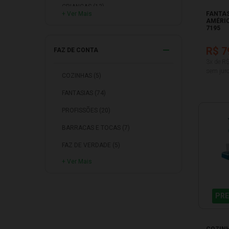
CRIANÇAS (13)
+ Ver Mais
FANTAS
AMÉRIC
LIGHTYEAR (1)
7195
R$ 7
FAZ DE CONTA
3x de R
sem juro
COZINHAS (5)
FANTASIAS (74)
PROFISSÕES (20)
BARRACAS E TOCAS (7)
FAZ DE VERDADE (5)
+ Ver Mais
MÓVEIS E UTENSILIOS (1)
PRE
COZINH