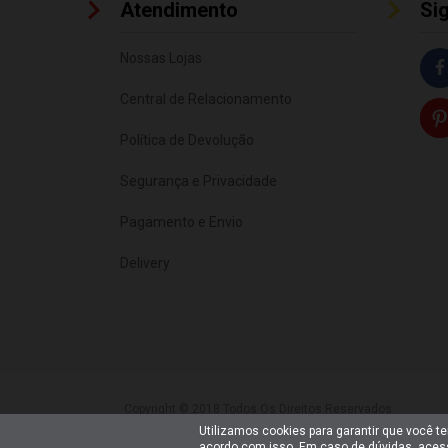
Atendimento
Si
Nossas Lojas
Central de Relacionamento
Política de Devolução
Segurança e Privacidade
Pagamento e Envio
Delivery
Copyright © 2018 Todos Os Direitos Reservados
Bumerang Brinquedos Eireli – EPP CNPJ: 28.497.265/0001-66
Utilizamos cookies para garantir que você t
acordo com isso. Em caso de dúvidas, ace