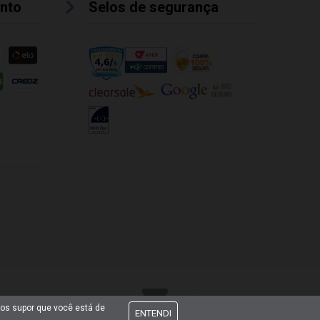
nto
Selos de segurança
mos supor que você está de
ENTENDI