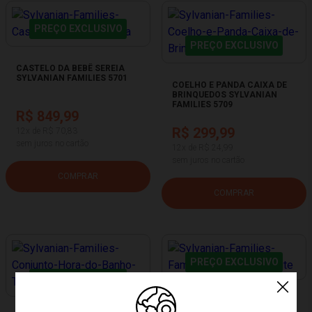
PREÇO EXCLUSIVO
PREÇO EXCLUSIVO
CASTELO DA BEBÊ SEREIA
SYLVANIAN FAMILIES 5701
COELHO E PANDA CAIXA DE
BRINQUEDOS SYLVANIAN
FAMILIES 5709
R$ 849,99
R$ 299,99
12x de R$ 70,83
sem juros no cartão
12x de R$ 24,99
sem juros no cartão
COMPRAR
COMPRAR
PREÇO EXCLUSIVO
PREÇO EXCLUSIVO
FAMÍLIA COELHOS DE LEITE
SYLVANIAN FAMILIES 5706