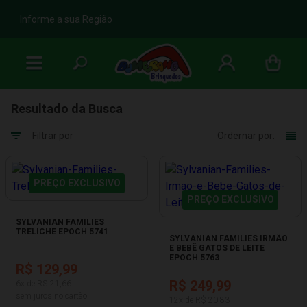
b
Informe a sua Região
Resultado da Busca
Filtrar por
Ordernar por:
PREÇO EXCLUSIVO
PREÇO EXCLUSIVO
SYLVANIAN FAMILIES
TRELICHE EPOCH 5741
SYLVANIAN FAMILIES IRMÃO
E BEBÊ GATOS DE LEITE
EPOCH 5763
R$ 129,99
R$ 249,99
6x de R$ 21,66
sem juros no cartão
12x de R$ 20,83