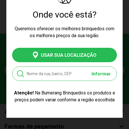
CARREGAR MAIS PRODUTOS
Onde você está?
Queremos oferecer os melhores brinquedos com
os melhores preços da sua região.
Cadastre seu e-mail
USAR SUA LOCALIZAÇÃO
E fique por dentro das promoções e novidades da Bumerang!
E-mail
Informar
Atenção!
Na Bumerang Brinquedos os produtos e
preços podem variar conforme a região escolhida
Atendimento
Formas de pagamento