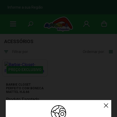
b
Informe a sua Região
ACESSÓRIOS
Filtrar por
Ordernar por:
PREÇO EXCLUSIVO
BARBIE CLOSET
PERFEITO COM BONECA
MATTEL HJL66
Produto Esgotado