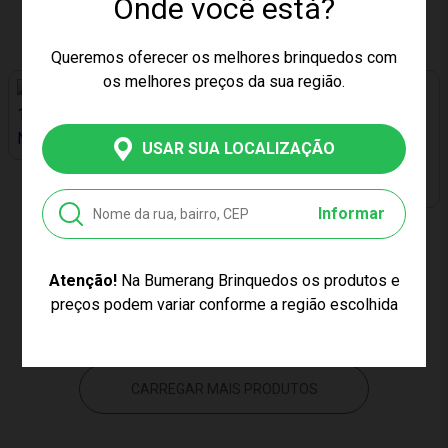
Onde você está?
Produto Esgotado
Produto Esgotado
Queremos oferecer os melhores brinquedos com
os melhores preços da sua região.
PREÇO EXCLUSIVO
USAR SUA LOCALIZAÇÃO
PREÇO EXCLUSIVO
CAPACETE INFANTIL PRETO
100810160001 0001 NATHOR
Informar
KIT DE PROTEÇÃO COM
Produto Esgotado
CAPACETE CHAMAS
VERMELHO ZIPPY MIMO
Atenção!
Na Bumerang Brinquedos os produtos e
STYLE 6655
Produto Esgotado
preços podem variar conforme a região escolhida
CARREGAR MAIS PRODUTOS