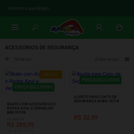
b
Informe a sua Região
ACESSORIOS DE SEGURANÇA
Filtrar por
Ordernar por:
22%
OFF
PREÇO EXCLUSIVO
PREÇO EXCLUSIVO
AJUSTE PARA CINTO DE
SEGURANÇA BUBA 10718
SKATE COM ACESSÓRIOS E
RODAS AZUL E VERMELHO
BBR R3106
R$ 32,99
R$ 369,99
R$ 289,99
12x de R$ 24,16