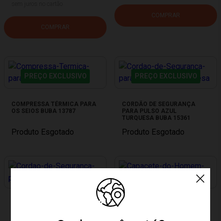
sem juros no cartão
COMPRAR
COMPRAR
PREÇO EXCLUSIVO
PREÇO EXCLUSIVO
COMPRESSA TÉRMICA PARA
CORDÃO DE SEGURANÇA
OS SEIOS BUBA 13787
PARA PULSO AZUL
TURQUESA BUBA 15361
Produto Esgotado
Produto Esgotado
PREÇO EXCLUSIVO
PREÇO EXCLUSIVO
CORDÃO DE SEGURANÇA
CAPACETE DO HOMEM
PARA PULSO ROSA BUBA
ARANHA NATHOR
15360
100870160001