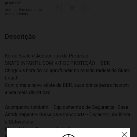
produto?
compartilhe nas suas
redes sociais
Descrição
Kit de Skate e Acessórios de Proteção
SKATE INFANTIL COM KIT DE PROTEÇÃO – BBR
Chegou a hora de se aprofundar no mundo radical do Skate
board!
Com o mais novo skate da BBR, suas brincadeiras ficaram
ainda mais divertidas.
Acompanha também: - Equipamentos de Segurança- Base
Antiderrapante- Bolsa para transportar- Capacete,Joelheira
e Cotoveleira
Idade Mínima Recomendada: 6 anos
Peso Máximo Suportado: 60kg