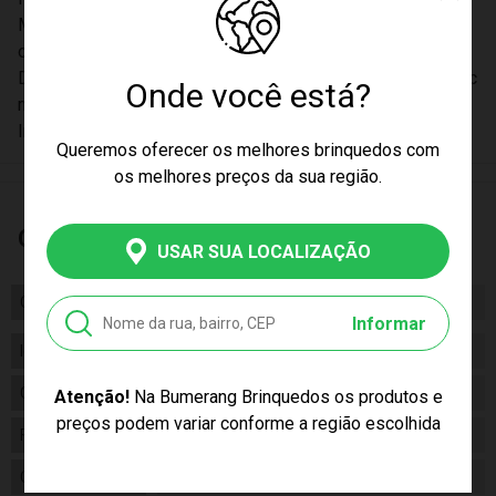
Material: Madeira, Lixa, Alumínio, PU e Ferro- Material de R
oda: PU
Dimensões do produto : Comprimento: 20 cm- Largura: 79 c
Onde você está?
m- Altura: 10 cm
Inmetro 002 169/2022
Queremos oferecer os melhores brinquedos com
os melhores preços da sua região.
Características
USAR SUA LOCALIZAÇÃO
Certificado/ Selo Inmetro
Inmetro 002 169/2022
Informar
Idade
06+
Gênero
Unissex
Atenção!
Na Bumerang Brinquedos os produtos e
preços podem variar conforme a região escolhida
Fabricante
BBR Toys
Código
R3106