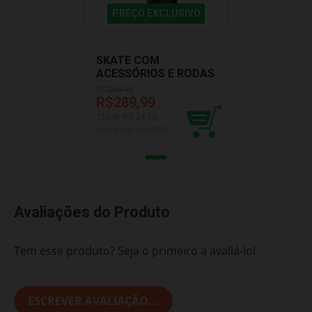
PREÇO EXCLUSIVO
SKATE COM
ACESSÓRIOS E RODAS
VERDE BBR R3106
R$
369,99
R$289,99
12
x de R$
24,16
sem juros no cartão
Avaliações do Produto
Tem esse produto? Seja o primeiro a avaliá-lo!
ESCREVER AVALIAÇÃO...