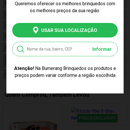
Fabricante
Queremos oferecer os melhores brinquedos com
Mattel
os melhores preços da sua região.
Código
HFX97_HDY73
Código de Barras
7891679638341
USAR SUA LOCALIZAÇÃO
Composição
Plástico , metal
Pilhas Inclusas
02 pilhas AAA
Informar
Conteúdo da
01 Thomas e Seus Amigos Trenzinho
Embalagem
Motorizado Fazenda
Atenção!
Na Bumerang Brinquedos os produtos e
Cor Produto
Multicor
preços podem variar conforme a região escolhida
Quem Comprou, Também Levou
PREÇO EXCLUSIVO