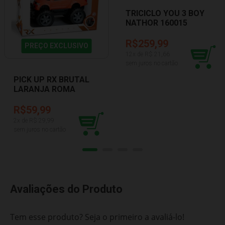
TRICICLO YOU 3 BOY
NATHOR 160015
R$259,99
PREÇO EXCLUSIVO
12
x de R$
21,66
sem juros no cartão
PICK UP RX BRUTAL
LARANJA ROMA
JENSEN 1177
R$59,99
2
x de R$
29,99
sem juros no cartão
Avaliações do Produto
Tem esse produto? Seja o primeiro a avaliá-lo!