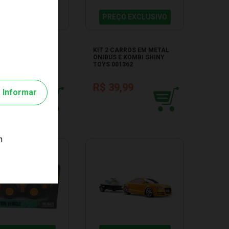
EÇO EXCLUSIVO
PREÇO EXCLUSIVO
HÃO CEGONHEIRA
KIT 2 CARROS EM METAL
 RX VERDE ROMA
ONIBUS E KOMBI SHINY
 1308
TOYS 001362
59,99
R$ 39,99
Informar
R$ 21,66
os no cartão
m