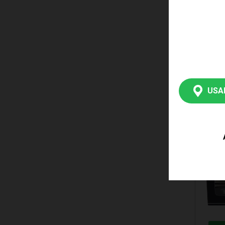
PRE
CAMIN
ENTUL
LARAN
1420
R$ 5
USA
2x de R
sem juro