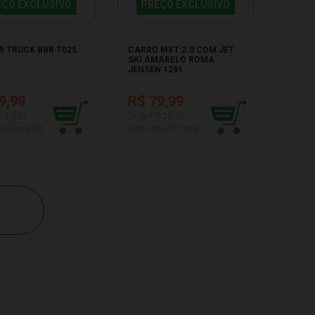
EÇO EXCLUSIVO
PREÇO EXCLUSIVO
R TRUCK BBR T025
CARRO MXT 2.0 COM JET
SKI AMARELO ROMA
JENSEN 1291
9,99
R$ 79,99
$ 23,33
3x de R$ 26,66
os no cartão
sem juros no cartão