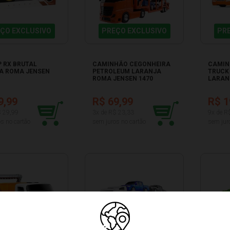
ÇO EXCLUSIVO
PREÇO EXCLUSIVO
PR
P RX BRUTAL
CAMINHÃO CEGONHEIRA
CAMIN
A ROMA JENSEN
PETROLEUM LARANJA
TRUCK
ROMA JENSEN 1470
LARAN
1321
9,99
R$ 69,99
R$ 1
$ 29,99
3x de R$ 23,33
9x de R
s no cartão
sem juros no cartão
sem jur