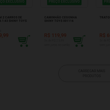
ÇO EXCLUSIVO
PREÇO EXCLUSIVO
PR
M 2 CARROS DE
CAMINHÃO CEGONHA
TRATO
A 1:43 SHINY TOYS
SHINY TOYS 001116
9
9,99
R$ 119,99
R$ 6
5x de R$ 23,99
3x de R
sem juros no cartão
sem jur
CARREGAR MAIS
PRODUTOS