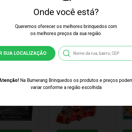
Onde você está?
ÇO EXCLUSIVO
PREÇO EXCLUSIVO
PR
Queremos oferecer os melhores brinquedos com
HÃO BRANCO TIRA
CAMINHÃO CEGONHEIRA
CAMIN
os melhores preços da sua região.
HO CAÇAMBA
DIESEL RX BRANCO ROMA
DIESEL
JA ROMA JENSEN
JENSEN 1308
JENSEN
9,99
R$ 259,99
R$ 2
R SUA LOCALIZAÇÃO
$ 29,99
12x de R$ 21,66
12x de 
s no cartão
sem juros no cartão
sem jur
Atenção!
Na Bumerang Brinquedos os produtos e preços pode
40%
OFF
variar conforme a região escolhida