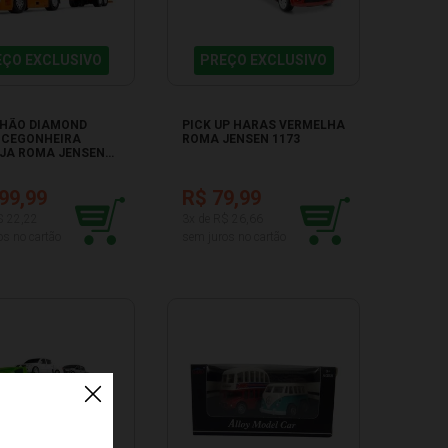
EÇO EXCLUSIVO
PREÇO EXCLUSIVO
HÃO DIAMOND
PICK UP HARAS VERMELHA
 CEGONHEIRA
ROMA JENSEN 1173
JA ROMA JENSEN
99,99
R$ 79,99
$ 22,22
3x de R$ 26,66
os no cartão
sem juros no cartão