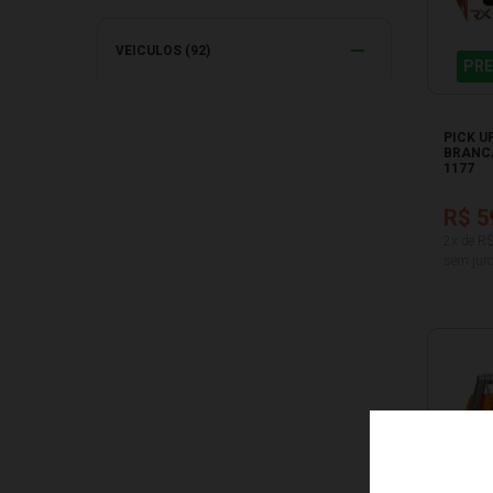
VEICULOS (92)
PRE
PICK U
BRANC
1177
R$ 5
2x de R
sem juro