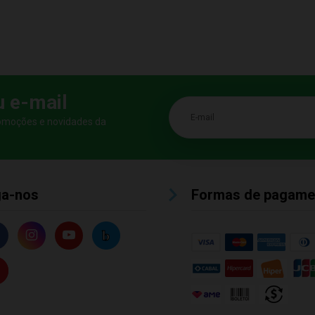
u e-mail
E-mail
romoções e novidades da
ga-nos
Formas de pagame