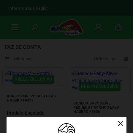
b
Informe a sua Região
FAZ DE CONTA
Filtrar por
Ordernar por:
PREÇO EXCLUSIVO
PREÇO EXCLUSIVO
BONECO MR. POTATO HEAD
HASBRO F9417
BONECA BABY ALIVE
PEQUENOS SONHOS LALA
HASBRO F9856
Produto Esgotado
Produto Esgotado