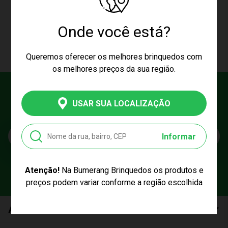
CARREGAR MAIS PRODUTOS
Onde você está?
Queremos oferecer os melhores brinquedos com
os melhores preços da sua região.
Cadastre seu e-mail
USAR SUA LOCALIZAÇÃO
E fique por dentro das promoções e novidades da Bumerang!
E-mail
Informar
Atenção!
Na Bumerang Brinquedos os produtos e
preços podem variar conforme a região escolhida
Atendimento