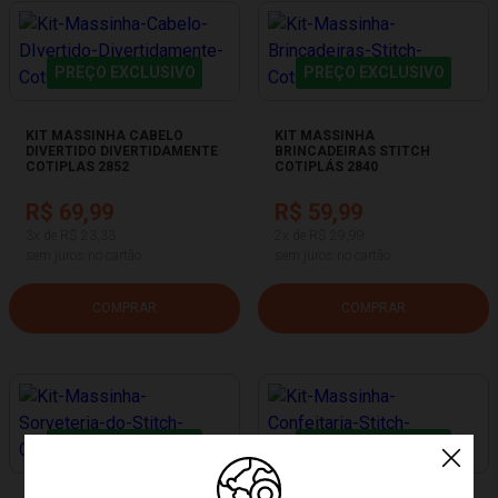
PREÇO EXCLUSIVO
PREÇO EXCLUSIVO
KIT MASSINHA CABELO
KIT MASSINHA
DIVERTIDO DIVERTIDAMENTE
BRINCADEIRAS STITCH
COTIPLAS 2852
COTIPLÁS 2840
R$ 69,99
R$ 59,99
3x de R$ 23,33
2x de R$ 29,99
sem juros no cartão
sem juros no cartão
COMPRAR
COMPRAR
PREÇO EXCLUSIVO
PREÇO EXCLUSIVO