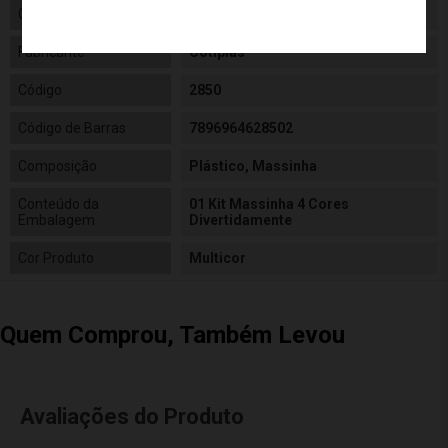
Gênero
Unissex
Fabricante
Cotiplás
Código
2850
Código de Barras
7896964628502
Composição
Plástico, Massinha
Conteúdo da
01 Kit Massinha 4 Cores
Embalagem
Divertidamente
Cor Produto
Multicor
Quem Comprou, Também Levou
Avaliações do Produto