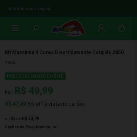
b
Informe a sua Região
Kit Massinha 4 Cores Divertidamente Cotiplás 2850
43838
PREÇO EXCLUSIVO DO SITE
R$ 49,99
Por:
R$
47,49
5% off à vista no cartão
ou
2
x
de
R$ 24,99
Opções de Parcelamento: