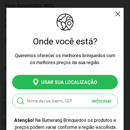
Peso Aproximado: 460g.
Medidas Aproximadas da Embalagem (AxLxC): 8 x 28 x 6,5
cm.
Ref.: 2850.
Onde você está?
Certificado INMETRO: IOB 9693/2022 0006 - OCP0006.
Queremos oferecer os melhores brinquedos com
os melhores preços da sua região.
Características
USAR SUA LOCALIZAÇÃO
Código de
Homologação
Código de Homologação Anatel
Anatel
Informar
Certificado/ Selo
Certificado/ Selo Inmetro IOB
Inmetro
9693/2022 0006 - OCP0006.
Atenção!
Na Bumerang Brinquedos os produtos e
Idade
03+
preços podem variar conforme a região escolhida