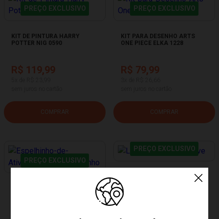
PREÇO EXCLUSIVO
PREÇO EXCLUSIVO
KIT DE PINTURA HARRY
KIT PARA DESENHO ARTS
POTTER NIG 0590
ONE PIECE ELKA 1228
R$ 119,99
R$ 79,99
5x de R$ 23,99
3x de R$ 26,66
sem juros no cartão
sem juros no cartão
COMPRAR
COMPRAR
PREÇO EXCLUSIVO
PREÇO EXCLUSIVO
LOUSA BRANCA DE NEVE
JUNGES 340
ESPELHINHO DE ATIVIDADES
HORA DO BANHO BUBA 16980
R$ 59,99