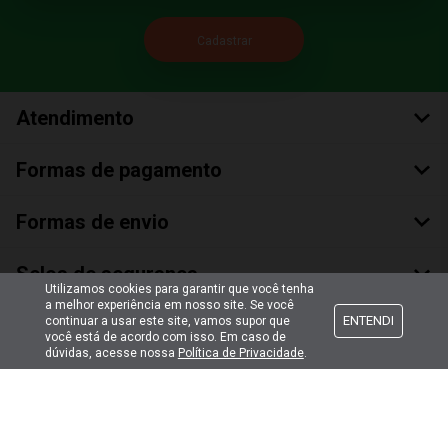
Atendimento
Formas de pagamento
Formas de envio
Selos de segurança
Utilizamos cookies para garantir que você tenha
a melhor experiência em nosso site. Se você
ENTENDI
continuar a usar este site, vamos supor que
você está de acordo com isso. Em caso de
dúvidas, acesse nossa
Política de Privacidade
.
Copyright © 2018 Todos Os Direitos Reservados
Bumerang Brinquedos Eireli – EPP CNPJ: 28.497.265/0001-66