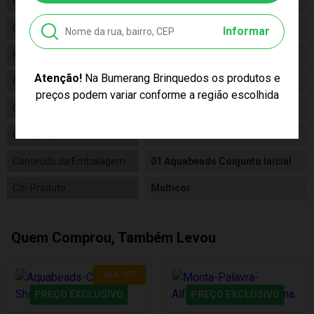
Idade
04+
Gênero
Unissex
Informar
Fabricante
Epoch
Atenção!
Na Bumerang Brinquedos os produtos e
Código
31998
preços podem variar conforme a região escolhida
Código de Barras
5054131319987
Composição
Plástico
Conteúdo da Embalagem
01 Aquabeads Conjunto Inicial
Cor Produto
Multicor
Quem Comprou, Também Levou
36
%
OFF
PREÇO EXCLUSIVO
PREÇO EXCLUSIVO