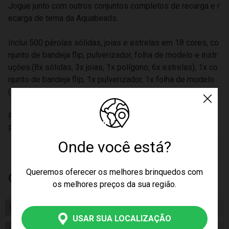
Jogue junto com outros conjuntos completos de recarga e r
ecarga de tema da Aquabeads.
Inclui 500 pérolas sólidas, joias e estrelas em 18 cores, co
njunto de bandeja flip, pulverizador, folha de modelo e instr
uções.(8x sólidas, 3x joias, 1x polígono, 6x estrelas), 1x co
njunto de bandeja flip, 1x pulverizador, 1x folha de modelo
(2 tipos), manual de instruções
Para crianças a partir de 4 anos.
Registro: 004529/2019 OCP0161
Onde você está?
Queremos oferecer os melhores brinquedos com
Características
os melhores preços da sua região.
Certificado/ Selo Inmetro
Registro: 004529/2019 OCP0161
USAR SUA LOCALIZAÇÃO