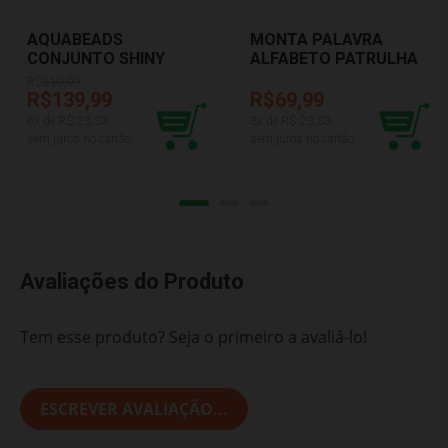
AQUABEADS
MONTA PALAVRA
CONJUNTO SHINY
ALFABETO PATRULHA
BEADS 31995
CANINA ELKA 1268
R$
219,99
R$139,99
R$69,99
6
x de R$
23,33
3
x de R$
23,33
sem juros no cartão
sem juros no cartão
Avaliações do Produto
Tem esse produto? Seja o primeiro a avaliá-lo!
ESCREVER AVALIAÇÃO...