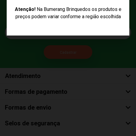
Cadastre seu e-mail
Atenção!
Na Bumerang Brinquedos os produtos e
preços podem variar conforme a região escolhida
E fique por dentro das promoções e novidades da Bumerang!
E-mail
Atendimento
Formas de pagamento
Formas de envio
Selos de segurança