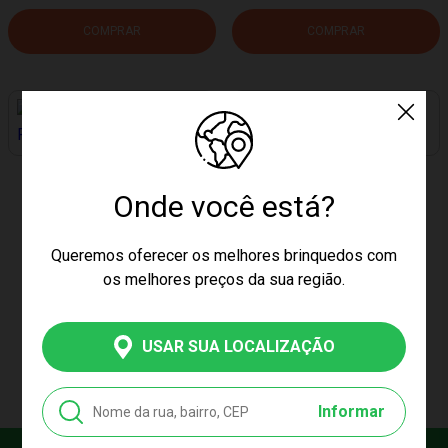
COMPRAR
COMPRAR
PREÇO EXCLUSIVO
PREÇO EXCLUSIVO
MINI COZINHA TORRADEIRA
COZINHA INFANTIL COM LUZ
Onde você está?
FENIX LKC987
E SOM E 88 PEÇAS SHINY
TOYS 001338
Produto Esgotado
Produto Esgotado
Queremos oferecer os melhores brinquedos com
os melhores preços da sua região.
CARREGAR MAIS PRODUTOS
USAR SUA LOCALIZAÇÃO
Informar