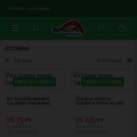
b
Informe a sua Região
COZINHA
Filtrar por
Ordernar por:
PREÇO EXCLUSIVO
PREÇO EXCLUSIVO
KIT COZINHA INFANTIL
COZINHA INFANTIL
COLORIDO 1026 MARAL
CLÁSSICA COTIPLAS 1601
R$ 79,99
R$ 229,99
3x de R$ 26,66
11x de R$ 20,90
sem juros no cartão
sem juros no cartão