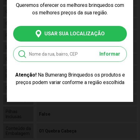
Queremos oferecer os melhores brinquedos com
Gênero
Unissex
os melhores preços da sua região.
Categoria
N/a
USAR SUA LOCALIZAÇÃO
Fabricante
Grow
Linha
Brinquedo
Informar
Código
03636
Código de
7908010136364
Atenção!
Na Bumerang Brinquedos os produtos e
Barras
preços podem variar conforme a região escolhida
Composição
Papel Cartonado
Alimentação
N/a
Pilhas
False
Inclusas
Conteúdo da
01 Quebra Cabeça
Embalagem