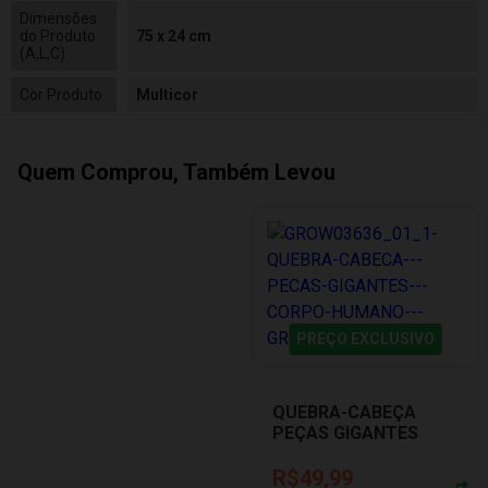
Dimensões
do Produto
75 x 24 cm
(A,L,C)
Cor Produto
Multicor
Quem Comprou, Também Levou
PREÇO EXCLUSIVO
QUEBRA-CABEÇA
PEÇAS GIGANTES
CORPO HUMANO
GROW 03636
R$49,99