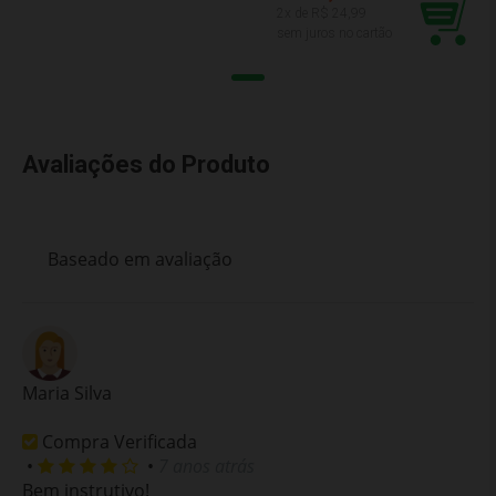
2
x de R$
24,99
sem juros no cartão
Avaliações do Produto
Baseado em
avaliação
Maria Silva
Compra Verificada
•
•
7 anos atrás
Bem instrutivo!