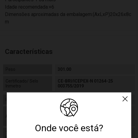
Idade recomendada:+6
Dimensões aproximadas da embalagem:(AxLxP)20x26x8c
m
Características
Peso
301.00
Certificado/ Selo
CE-BRI/ICEPEX-N 01264-25
Inmetro
003755/2019
Idade
3 a 4 Anos
As cores podem variar entre as imagens
Aviso
mostradas acima e o produto. Imagens
meramente ilustrativas.
Onde você está?
Tamanho
75 x 24 cm
Produto