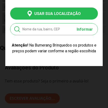
Composição
Papel
USAR SUA LOCALIZAÇÃO
Conteúdo da
01 Quebra Cabeça História do Brasil
Embalagem
Grandão 120 Peças
Informar
Cor Produto
Multicor
Atenção!
Na Bumerang Brinquedos os produtos e
Quem Comprou, Também Levou
preços podem variar conforme a região escolhida
Avaliações do Produto
Tem esse produto? Seja o primeiro a avaliá-lo!
ESCREVER AVALIAÇÃO...