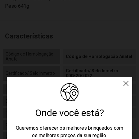
Peso 641g
Características
Código de Homologação
Código de Homologação Anatel
Anatel
Certificado/ Selo Inmetro
Certificado/ Selo Inmetro
000520/2022
Idade
08+
Gênero
Unissex
Onde você está?
Fabricante
Toyster
Código
3020
Queremos oferecer os melhores brinquedos com
os melhores preços da sua região.
Código de Barras
7896054030208