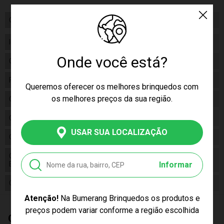
Certificado/ Selo Inmetro
CE-BRI/ICEPEX-N01264-25
Idade
07+
Onde você está?
Gênero
Unissex
Fabricante
Grow
Queremos oferecer os melhores brinquedos com
os melhores preços da sua região.
Código
04567
Código de Barras
7908010145670
USAR SUA LOCALIZAÇÃO
Composição
Papel Cartonado
Conteúdo da
01 Quebra Cabeça Harry Potter 200
Embalagem
Peças Grow 04567
Informar
Cor Produto
Multicor
Atenção!
Na Bumerang Brinquedos os produtos e
preços podem variar conforme a região escolhida
Quem Comprou, Também Levou