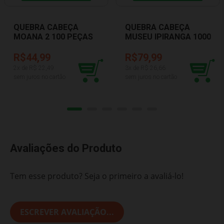
QUEBRA CABEÇA
QUEBRA CABEÇA
MOANA 2 100 PEÇAS
MUSEU IPIRANGA 1000
TOYSTER 3264
PEÇAS GROW 04685
R$44,99
R$79,99
2
x de R$
22,49
3
x de R$
26,66
sem juros no cartão
sem juros no cartão
Avaliações do Produto
Tem esse produto? Seja o primeiro a avaliá-lo!
ESCREVER AVALIAÇÃO...