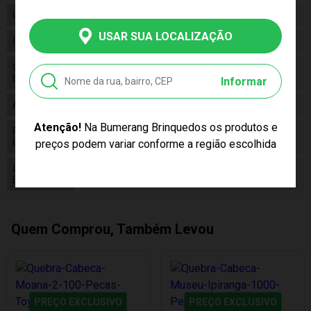
Linha
Brinquedo
USAR SUA LOCALIZAÇÃO
Código
04055
Código de
7908010140552
Barras
Informar
Alimentação
N/a
Atenção!
Na Bumerang Brinquedos os produtos e
Pilhas
False
Inclusas
preços podem variar conforme a região escolhida
Conteúdo da
01 Quebra-Cabeça 750 Peças Panorama
Embalagem
Horizonte Grego
Quem Comprou, Também Levou
PREÇO EXCLUSIVO
PREÇO EXCLUSIVO