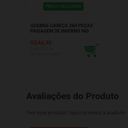
PREÇO EXCLUSIVO
QUEBRA-CABEÇA 260 PEÇAS
PAISAGEM DE INVERNO NIG
NIG 0291
R$44,99
2
x de R$
22,49
sem juros no cartão
Avaliações do Produto
Tem esse produto? Seja o primeiro a avaliá-lo!