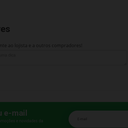
res
te ao lojista e a outros compradores!
u e-mail
E-mail
romoções e novidades da