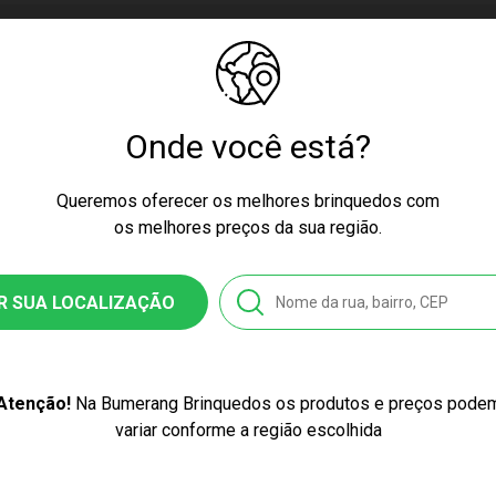
 7 Anos
cores podem variar entre as imagens mostradas acima e o produto.
ssex
Onde você está?
Queremos oferecer os melhores brinquedos com
os melhores preços da sua região.
nquedo
R SUA LOCALIZAÇÃO
0290 **
6200702904
Atenção!
Na Bumerang Brinquedos os produtos e preços pode
variar conforme a região escolhida