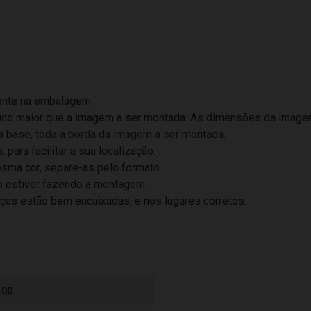
tente na embalagem.
ouco maior que a imagem a ser montada. As dimensões da image
a base, toda a borda da imagem a ser montada.
para facilitar a sua localização.
sma cor, separe-as pelo formato.
o estiver fazendo a montagem.
eças estão bem encaixadas, e nos lugares corretos.
.00