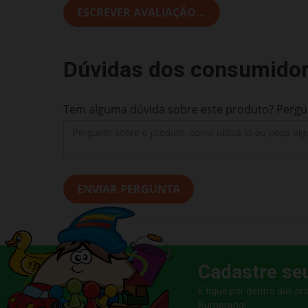
ESCREVER AVALIAÇÃO...
Dúvidas dos consumido
Tem alguma dúvida sobre este produto? Pergun
ENVIAR PERGUNTA
Cadastre se
E fique por dentro das p
Bumerang!