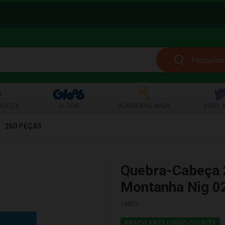
ABEÇA
GLOOB
BUMERANG BABY
BABY A
250 PEÇAS
Quebra-Cabeça 
Montanha Nig 0
16653
PREÇO EXCLUSIVO DO SITE