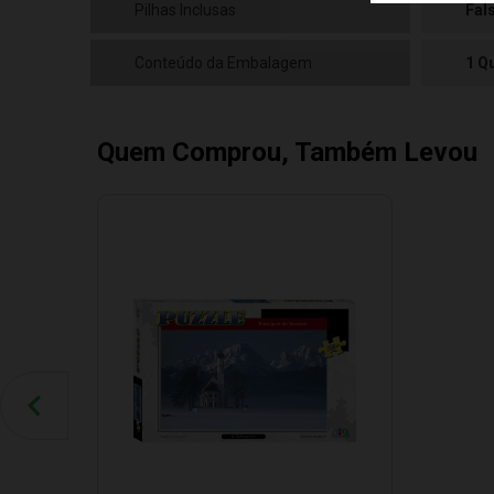
Pilhas Inclusas
Fal
Conteúdo da Embalagem
1 Q
Quem Comprou, Também Levou