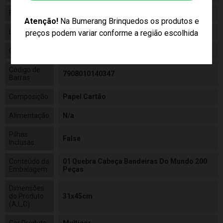
Fabricante
Grow
Atenção!
Na Bumerang Brinquedos os produtos e
Linha
Brinquedo
preços podem variar conforme a região escolhida
Código
4034
Código de
7908010140347
Barras
Composição
Papel Cartão
Alimentação
N/a
Pilhas
False
Inclusas
Conteúdo da
01 Quebra Cabeça Bandeiras Do Mundo 200
Embalagem
Peças
Dimensões
do Produto
31x45cm
(A,L,C)