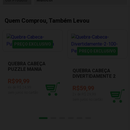
Cor Produto
Multicor
Quem Comprou, Também Levou
PREÇO EXCLUSIVO
PREÇO EXCLUSIVO
QUEBRA CABEÇA
PUZZLE MANIA
QUEBRA CABEÇA
FAZENDA
DIVERTIDAMENTE 2
R$99,99
100 PEÇAS TOYSTER
3208
R$59,99
4
x de R$
24,99
sem juros no cartão
2
x de R$
29,99
sem juros no cartão