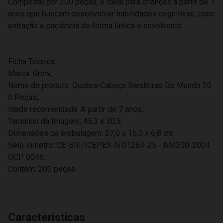
Composto por 200 peças, é ideal para crianças a partir de 7
anos que buscam desenvolver habilidades cognitivas, conc
entração e paciência de forma lúdica e envolvente.
Ficha Técnica:
Marca: Grow;
Nome do produto: Quebra-Cabeça Bandeiras Do Mundo 20
0 Peças;
Idade recomendada: A partir de 7 anos;
Tamanho da Imagem; 45,3 x 30,5
Dimensões da embalagem: 27,0 x 16,0 x 6,8 cm
Selo Inmetro: CE-BRI/ICEPEX-N 01264-25 - NM300-2004
OCP 0046;
Contém: 200 peças.
Características