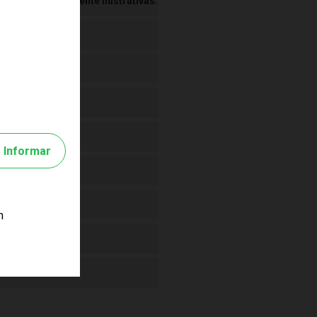
 Imagens meramente ilustrativas.
Informar
m