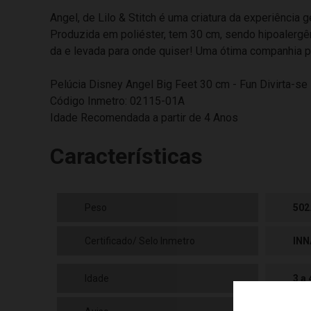
Angel, de Lilo & Stitch é uma criatura da experiênci
Produzida em poliéster, tem 30 cm, sendo hipoalergên
da e levada para onde quiser! Uma ótima companhia par
Pelúcia Disney Angel Big Feet 30 cm - Fun Divirta-se
Código Inmetro: 02115-01A
Idade Recomendada a partir de 4 Anos
Características
Peso
502
Certificado/ Selo Inmetro
INN
Idade
3 a