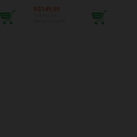
R$149,99
R$2
7
x de R$
21,42
12
x de
sem juros no cartão
sem ju