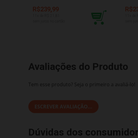
R$239,99
R$2
11
x de R$
21,81
11
x de
sem juros no cartão
sem jur
Avaliações do Produto
Tem esse produto? Seja o primeiro a avaliá-lo!
ESCREVER AVALIAÇÃO...
Dúvidas dos consumido