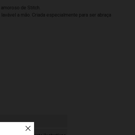
 amoroso de Stitch.
 lavável a mão. Criada especialmente para ser abraça