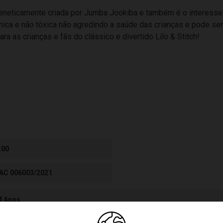
a geneticamente criada por Jumba Jookiba e também é o interesse
ica e não tóxica não agredindo a saúde das crianças e pode ser
a as crianças e fãs do clássico e divertido Lilo & Stitch!
.00
AC 006003/2021
 4 Anos