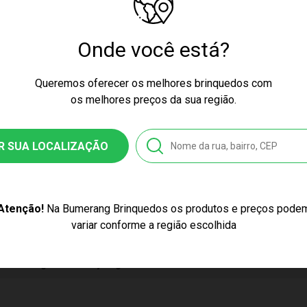
cores podem variar entre as imagens mostradas acima e o produto.
inino
Onde você está?
ney
Queremos oferecer os melhores brinquedos com
os melhores preços da sua região.
nquedo
22-6
R SUA LOCALIZAÇÃO
8039605456
Atenção!
Na Bumerang Brinquedos os produtos e preços pode
variar conforme a região escolhida
se
Pelúcia Big Feet Disney Angel