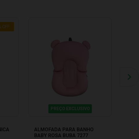
%
OFF
PREÇO EXCLUSIVO
NICA
ALMOFADA PARA BANHO
PELÚ
BABY ROSA BUBA 7277
FUN 