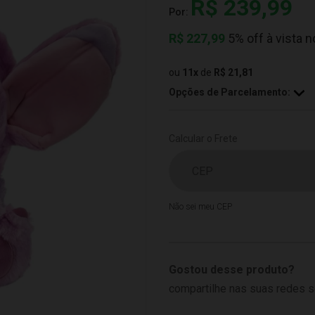
R$ 239,99
Por:
R$
227,99
5% off à vista n
ou
11
x
de
R$ 21,81
Opções de Parcelamento:
Calcular o Frete
Não sei meu CEP
Gostou desse produto?
compartilhe nas suas redes s