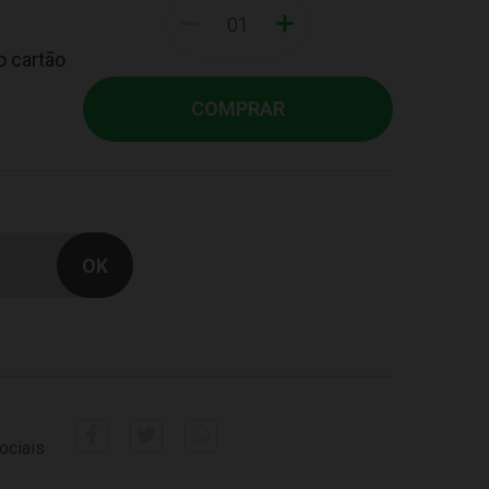
-
+
o cartão
COMPRAR
ociais