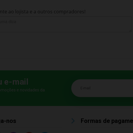
te ao lojista e a outros compradores!
u e-mail
E-mail
romoções e novidades da
ga-nos
Formas de pagame