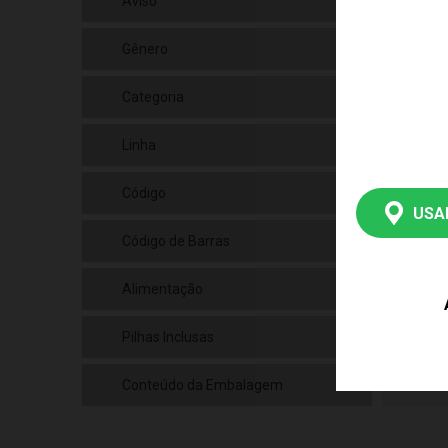
Aviso
As 
Gênero
Fem
Categoria
Dis
Linha
Bri
Código
F00
USA
Código de Barras
789
Alimentação
N/a
Pilhas Inclusas
Fal
Conteúdo da Embalagem
01 