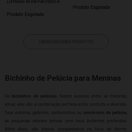
LISTRADO 30 CM FUN F0022-8
Produto Esgotado
Produto Esgotado
CARREGAR MAIS PRODUTOS
Bichinho de Pelúcia para Meninas
Os
bichinhos de pelúcias
fazem sucesso entre as meninas,
afinal, eles são a combinação perfeita entre conforto e diversão.
Seja ursinhos, gatinhos, cachorrinhos, ou
unicórnios de pelúcia
,
as pequenas adoram brincar com seus bichinhos preferidos.
Além disso, são ótimos companheiros na hora de dormir,