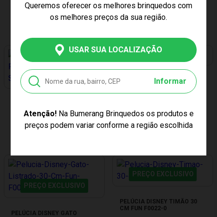
SALAMANDRA FROZEN
Queremos oferecer os melhores brinquedos com
DISNEY FUN F0023-3
Produto Esgotado
os melhores preços da sua região.
Produto Esgotado
USAR SUA LOCALIZAÇÃO
PREÇO EXCLUSIVO
PREÇO EXCLUSIVO
Informar
PELÚCIA DORY 35 CM FUN
F0022-9
PELÚCIA DISNEY SEBASTIÃO
Produto Esgotado
FUN F0023-0
Atenção!
Na Bumerang Brinquedos os produtos e
preços podem variar conforme a região escolhida
Produto Esgotado
PREÇO EXCLUSIVO
PREÇO EXCLUSIVO
PELÚCIA DISNEY TIMÃO 30
CM FUN F0022-0
PELÚCIA DISNEY GATO