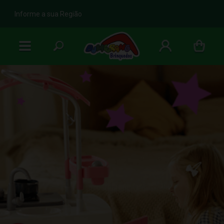
b
Informe a sua Região