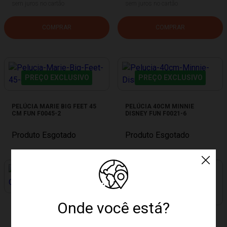
sem juros no cartão
sem juros no cartão
COMPRAR
COMPRAR
PREÇO EXCLUSIVO
PREÇO EXCLUSIVO
PELÚCIA MARIE BIG FEET 45
PELÚCIA 40CM MINNIE
CM FUN F0045-2
DISNEY FUN F0021-6
Produto Esgotado
Produto Esgotado
PREÇO EXCLUSIVO
PREÇO EXCLUSIVO
Onde você está?
PELÚCIA 20CM JÚPITER O
SHOW DA LUNA MULTIKIDS
PELÚCIA 23CM
BR896