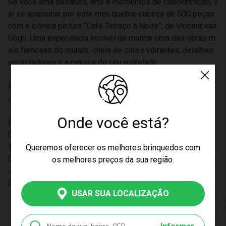
Se você ama desafios, arte e momentos de concentração, v
ai se apaixonar por este mini quebra-cabeça de 500 peças
com a icônica pintura “Café Terraço à Noite”, de Vincent van
Gogh. Uma experiência incrível de montar uma das obras m
ais famosas do mundo, cheia de cores vibrantes, detalhes
encantadores e a mágica do céu estrelado.
Perfeito para quem busca relaxar, estimular a mente ou até
decorar um cantinho especial depois de pronto!
Onde você está?
Faixa Etária; A partir de 10 anos
Componentes: 1 mini quebra-cabeça com 500 peças
Tamanho da Imagem : 30x 22 cm
Queremos oferecer os melhores brinquedos com
Certificação Inmetro CE-BRI/ICEPEX-N 01264-25 - NM300
os melhores preços da sua região.
-2004 OCP 0046
Código de Barras: 7908010148565
USAR SUA LOCALIZAÇÃO