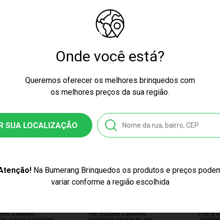
A RUBBLE SUNNY
XALINGO 09232
VERME
Produto Esgotado
Produ
39,99
$ 23,33
Onde você está?
s no cartão
Queremos oferecer os melhores brinquedos com
os melhores preços da sua região.
R SUA LOCALIZAÇÃO
Atenção!
Na Bumerang Brinquedos os produtos e preços pode
ÇO EXCLUSIVO
PREÇO EXCLUSIVO
PR
variar conforme a região escolhida
IGURA E VEÍCULO
MINI FIGURA E VEÍCULO
PATRU
LHA CANINA
PATRULHA CANINA
PUPS 