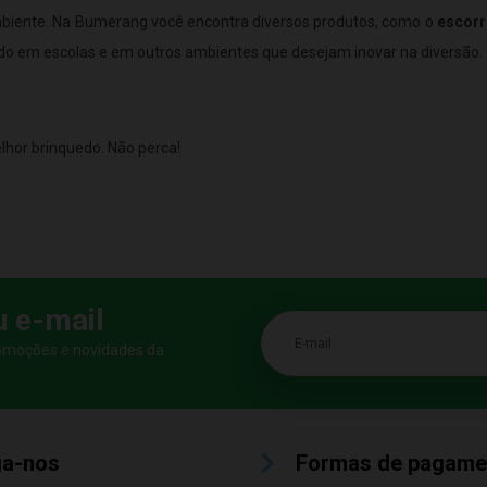
biente. Na Bumerang você encontra diversos produtos, como o
escorr
o em escolas e em outros ambientes que desejam inovar na diversão.
lhor brinquedo. Não perca!
u e-mail
E-mail
romoções e novidades da
ga-nos
Formas de pagame