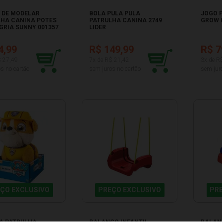
 DE MODELAR
BOLA PULA PULA
JOGO 
LHA CANINA POTES
PATRULHA CANINA 2749
GROW 
GRIA SUNNY 001357
LIDER
4,99
R$ 149,99
R$ 7
$ 27,49
7x de R$ 21,42
3x de R
s no cartão
sem juros no cartão
sem jur
ÇO EXCLUSIVO
PREÇO EXCLUSIVO
PR
A PATRULHA
BALANÇO INFANTIL
BALAN