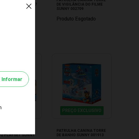
LHO XALINGO 02877
DE VIGILÂNCIA DO FILME
SUNNY 002709
to Esgotado
Produto Esgotado
Informar
m
EÇO EXCLUSIVO
PREÇO EXCLUSIVO
LHA CANINA MOTO
PATRULHA CANINA TORRE
HQ PLAYSET SUNNY
DE BANHO SUNNY 001913