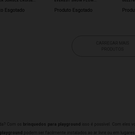
R JUNGLE CRUISER
EVEREST SNOW PLOW
002278
001389
SUNNY 001389
to Esgotado
Produto Esgotado
Produ
CARREGAR MAIS
PRODUTOS
tida? Com os
brinquedos para playground
isso é possível. Com eles
 playground
podem ser facilmente instalados ao ar livre ou em lugar