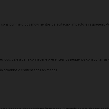
 sons por meio dos movimentos de agitação, impacto e raspagem. P
idos. Vale a pena conhecer e presentear os pequenos com guitarras e 
são coloridos e emitem sons animados
tos de sopro disponíveis na Bumerang. O grande barato dessas opções 