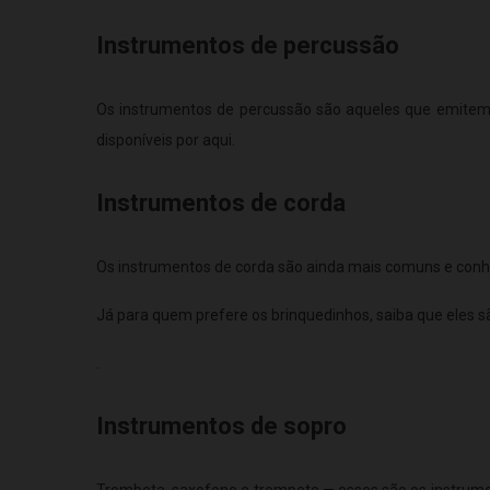
Instrumentos de percussão
Os instrumentos de percussão são aqueles que emitem
disponíveis por aqui.
Instrumentos de corda
Os instrumentos de corda são ainda mais comuns e conhec
Já para quem prefere os brinquedinhos, saiba que eles 
.
Instrumentos de sopro
Trombeta, saxofone e trompete — esses são os instrumen