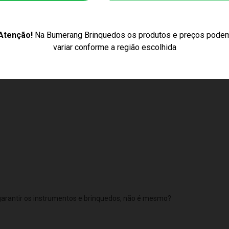
Atenção!
Na Bumerang Brinquedos os produtos e preços pode
uedos musicais. Alguns exemplos são o karaokê, o kit bandinha e a tro
variar conforme a região escolhida
os infantis somam ao desenvolvimento dos pequenos. Algumas das vanta
 garantir os instrumentos e brinquedos, não é mesmo?