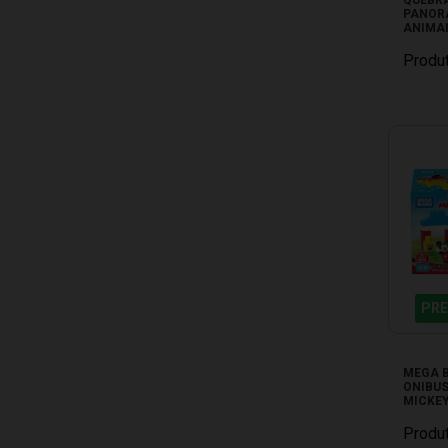
PANOR
ANIMAI
03999
Produ
PRE
MEGA 
ONIBUS
MICKE
GWF95
Produ