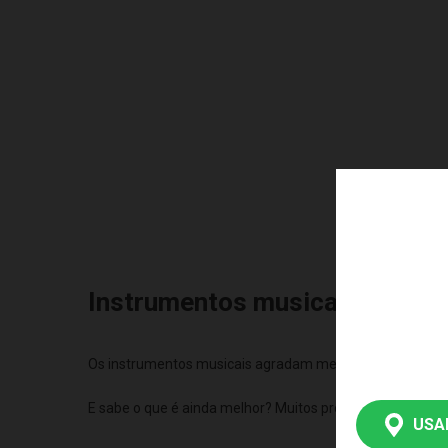
Instrumentos musicais infanti
Os instrumentos musicais agradam meninos e meninas de t
E sabe o que é ainda melhor? Muitos produtos têm temas
USA