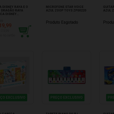
 DISNEY RAYA E O
MICROFONE STAR VOICE
GUITA
O DRAGÃO RAYA
AZUL ZOOP TOYS ZP00220
AZUL 
CA DISNEY
S E9568
99
Produto Esgotado
Produ
19,99
$ 23,99
s no cartão
ÇO EXCLUSIVO
PREÇO EXCLUSIVO
PR
A CABEÇA
TAPETE PIANO DO PJ
GUITAR