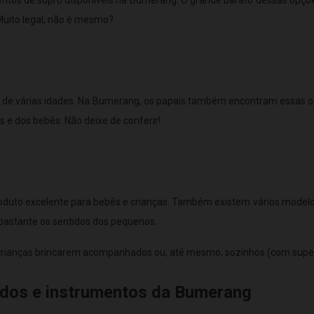
Muito legal, não é mesmo?
s de várias idades. Na Bumerang, os papais também encontram essas op
s e dos bebês. Não deixe de conferir!
produto excelente para bebês e crianças. Também existem vários modelo
 bastante os sentidos dos pequenos.
 crianças brincarem acompanhados ou, até mesmo, sozinhos (com super
edos e instrumentos da Bumerang