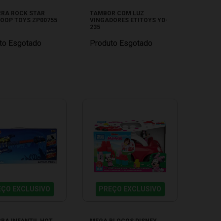
RRA ROCK STAR
TAMBOR COM LUZ
ZOOP TOYS ZP00755
VINGADORES ETITOYS YD-
235
to Esgotado
Produto Esgotado
EÇO EXCLUSIVO
PREÇO EXCLUSIVO
RA INFANTIL HOT
MEGA BLOCOS DISNEY