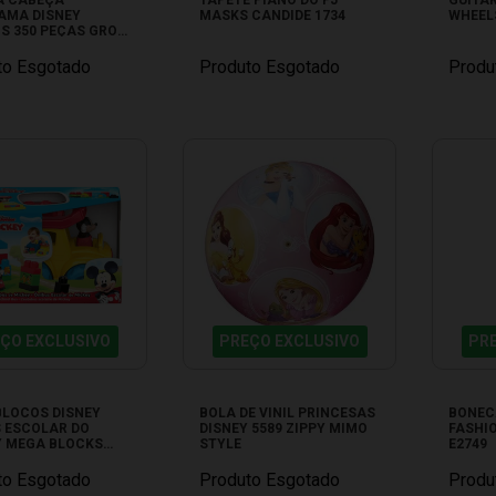
AMA DISNEY
MASKS CANDIDE 1734
WHEELS
S 350 PEÇAS GROW
to Esgotado
Produto Esgotado
Produ
ÇO EXCLUSIVO
PREÇO EXCLUSIVO
PR
BLOCOS DISNEY
BOLA DE VINIL PRINCESAS
BONEC
 ESCOLAR DO
DISNEY 5589 ZIPPY MIMO
FASHIO
Y MEGA BLOCKS
STYLE
E2749
to Esgotado
Produto Esgotado
Produ