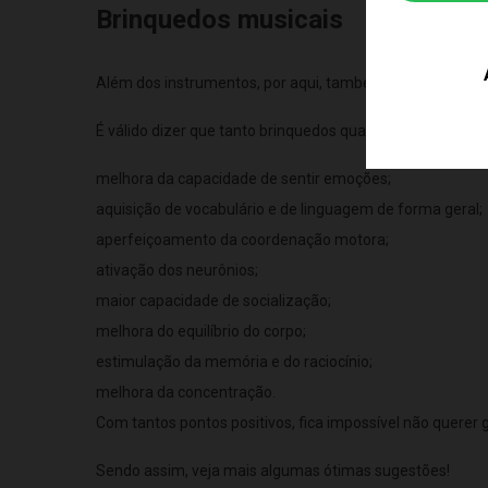
Brinquedos musicais
Além dos instrumentos, por aqui, também há vários brinq
É válido dizer que tanto brinquedos quanto instrument
melhora da capacidade de sentir emoções;
aquisição de vocabulário e de linguagem de forma geral;
aperfeiçoamento da coordenação motora;
ativação dos neurônios;
maior capacidade de socialização;
melhora do equilíbrio do corpo;
estimulação da memória e do raciocínio;
melhora da concentração.
Com tantos pontos positivos, fica impossível não querer
Sendo assim, veja mais algumas ótimas sugestões!