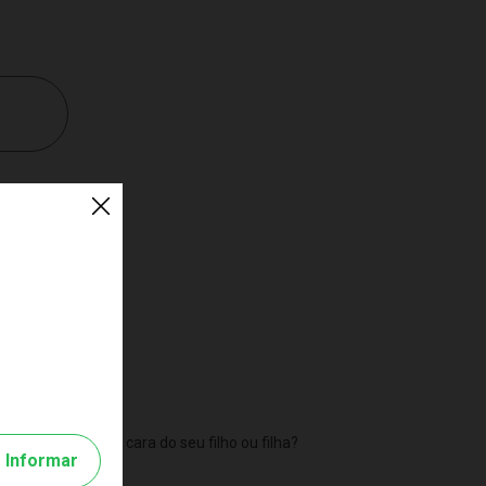
 até bateria.
ual desses é a cara do seu filho ou filha?
Informar