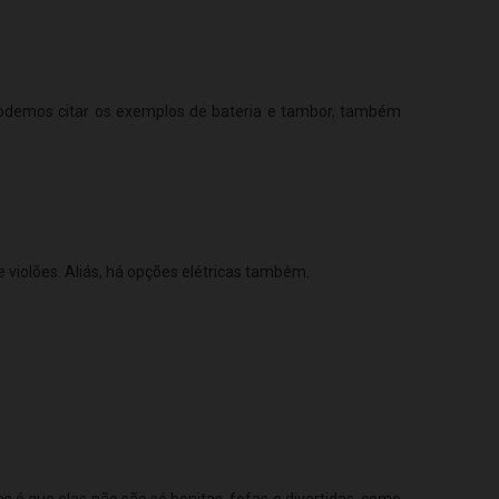
odemos citar os exemplos de bateria e tambor, também
violões. Aliás, há opções elétricas também.
é que elas não são só bonitas, fofas e divertidas, como