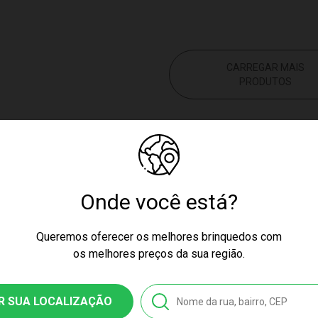
CARREGAR MAIS
PRODUTOS
Onde você está?
s
Queremos oferecer os melhores brinquedos com
os melhores preços da sua região.
odas as idades. Entre as alternativas, dá para achar desde microfone
 de personagens famosos, como o Batman, Toy Story e Homem Aranha. Q
R SUA LOCALIZAÇÃO