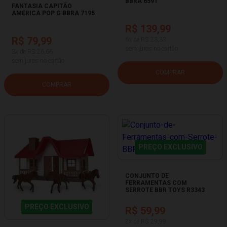
BBRA 6591
FANTASIA CAPITÃO
AMÉRICA POP G BBRA 7195
R$ 139,99
R$ 79,99
6x de R$ 23,33
sem juros no cartão
3x de R$ 26,66
sem juros no cartão
COMPRAR
COMPRAR
PREÇO EXCLUSIVO
CONJUNTO DE
FERRAMENTAS COM
SERROTE BBR TOYS R3343
PREÇO EXCLUSIVO
R$ 59,99
2x de R$ 29,99