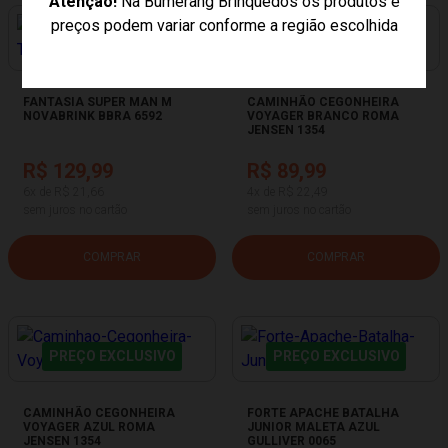
Atenção!
Na Bumerang Brinquedos os produtos e
preços podem variar conforme a região escolhida
PREÇO EXCLUSIVO
PREÇO EXCLUSIVO
FANTASIA SUPER MAN M
CAMINHÃO CEGONHEIRA
NOVABRINK BBRA 6592
VOYAGER BRANCO ROMA
JENSEN 1354
R$ 129,99
R$ 89,99
6x de R$ 21,66
4x de R$ 22,49
sem juros no cartão
sem juros no cartão
COMPRAR
COMPRAR
PREÇO EXCLUSIVO
PREÇO EXCLUSIVO
CAMINHÃO CEGONHEIRA
FORTE APACHE BATALHA
VOYAGER AZUL ROMA
JUNIOR MALETA AZUL
JENSEN 1354
GULLIVER 0065