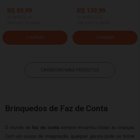
R$ 89,99
R$ 139,99
4x de R$ 22,49
6x de R$ 23,33
sem juros no cartão
sem juros no cartão
COMPRAR
COMPRAR
CARREGAR MAIS PRODUTOS
Brinquedos de Faz de Conta
O mundo de
faz de conta
sempre encantou todas as crianças.
Com um pouco de imaginação, qualquer garoto pode se tornar