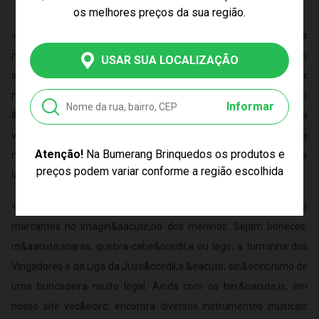
os melhores preços da sua região.
<p>A inf&acirc;ncia dos meninos &eacute; um dos momentos
mais importantes da vida. Durante essa fase, as crian&ccedil;as
USAR SUA LOCALIZAÇÃO
aprendem valores e desenvolvem suas habilidades, e para auxiliar
nesse aprendizado, os brinquedos infantis s&atilde;o
Informar
&oacute;timos companheiros. Por isso, a Bumerang separou para
voc&ecirc; uma se&ccedil;&atilde;o completa com presente para
Atenção!
Na Bumerang Brinquedos os produtos e
meninos, para voc&ecirc; garantir os melhores momentos de
preços podem variar conforme a região escolhida
lazer para eles.</p>
<p>Desde pequenos, os her&oacute;is s&atilde;o figuras
marcantes no imagin&aacute;rio dos meninos. Sejam bonecos,
m&aacute;scaras, quebra-cabe&ccedil;a ou lego, a turminha dos
Vingadores e da Liga da Justi&ccedil;a &eacute; sin&ocirc;nimo de
uma brincadeira muito legal. Ainda com os her&oacute;is, em
nosso site voc&ecirc; encontra diversos instrumentos musicais