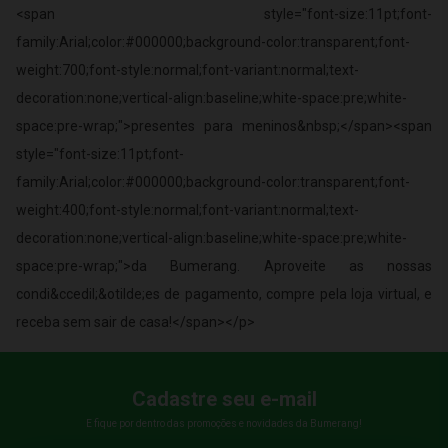
<span style="font-size:11pt;font-
family:Arial;color:#000000;background-color:transparent;font-
weight:700;font-style:normal;font-variant:normal;text-
decoration:none;vertical-align:baseline;white-space:pre;white-
space:pre-wrap;">presentes para meninos&nbsp;</span><span
style="font-size:11pt;font-
family:Arial;color:#000000;background-color:transparent;font-
weight:400;font-style:normal;font-variant:normal;text-
decoration:none;vertical-align:baseline;white-space:pre;white-
space:pre-wrap;">da Bumerang. Aproveite as nossas
condi&ccedil;&otilde;es de pagamento, compre pela loja virtual, e
receba sem sair de casa!</span></p>
Cadastre seu e-mail
E fique por dentro das promoções e novidades da Bumerang!