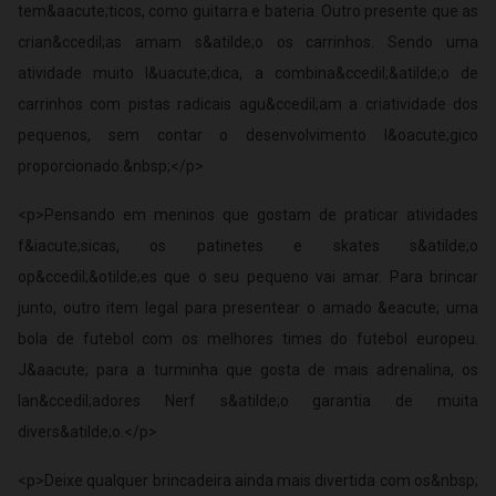
tem&aacute;ticos, como guitarra e bateria. Outro presente que as
crian&ccedil;as amam s&atilde;o os carrinhos. Sendo uma
atividade muito l&uacute;dica, a combina&ccedil;&atilde;o de
carrinhos com pistas radicais agu&ccedil;am a criatividade dos
pequenos, sem contar o desenvolvimento l&oacute;gico
proporcionado.&nbsp;</p>
<p>Pensando em meninos que gostam de praticar atividades
f&iacute;sicas, os patinetes e skates s&atilde;o
op&ccedil;&otilde;es que o seu pequeno vai amar. Para brincar
junto, outro item legal para presentear o amado &eacute; uma
bola de futebol com os melhores times do futebol europeu.
J&aacute; para a turminha que gosta de mais adrenalina, os
lan&ccedil;adores Nerf s&atilde;o garantia de muita
divers&atilde;o.</p>
<p>Deixe qualquer brincadeira ainda mais divertida com os&nbsp;