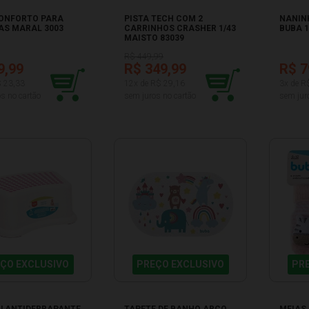
CONFORTO PARA
PISTA TECH COM 2
NANIN
AS MARAL 3003
CARRINHOS CRASHER 1/43
BUBA 1
MAISTO 83039
R$ 449,99
9,99
R$ 349,99
R$ 7
$ 23,33
12x de R$ 29,16
3x de R
s no cartão
sem juros no cartão
sem jur
ÇO EXCLUSIVO
PREÇO EXCLUSIVO
PR
U ANTIDERRAPANTE
TAPETE DE BANHO ARCO
MEIAS