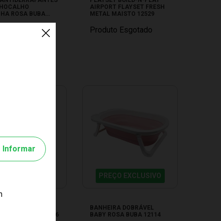
HOCALHO
AIRPORT FLAYSET FRESH
NHA ROSA BUBA
METAL MAISTO 12529
to Esgotado
Produto Esgotado
Informar
EÇO EXCLUSIVO
PREÇO EXCLUSIVO
m
ADA APOIO PARA
BANHEIRA DOBRÁVEL
A ROSA BUBA 11756
BABY ROSA BUBA 12114