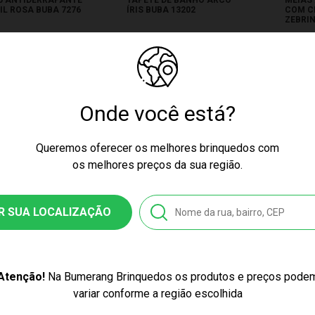
IL ROSA BUBA 7276
ÍRIS BUBA 13202
COM C
ZEBRI
12731
Produto Esgotado
Produ
9,99
$ 23,33
s no cartão
Onde você está?
Queremos oferecer os melhores brinquedos com
os melhores preços da sua região.
R SUA LOCALIZAÇÃO
ÇO EXCLUSIVO
PREÇO EXCLUSIVO
PR
Atenção!
Na Bumerang Brinquedos os produtos e preços pode
variar conforme a região escolhida
ADA PARA BANHO
ALMOFADA DE BANHO
ALMOF
VELA AJUSTÁVEL
BABY URSINHO CINZA
CABEÇ