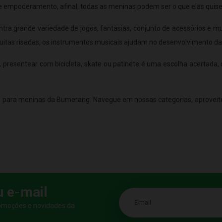
de empoderamento, afinal, todas as meninas podem ser o que elas quis
ntra grande variedade de jogos, fantasias, conjunto de acessórios e 
muitas risadas, os instrumentos musicais ajudam no desenvolvimento d
, presentear com bicicleta, skate ou patinete é uma escolha acertada
 para meninas da Bumerang. Navegue em nossas categorias, aproveit
u e-mail
E-mail
romoções e novidades da