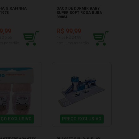
HA GIRAFINHA
SACO DE DORMIR BABY
1978
SUPER SOFT ROSA BUBA
09884
9,99
R$ 99,99
$ 26,66
4x de R$ 24,99
os no cartão
sem juros no cartão
EÇO EXCLUSIVO
PREÇO EXCLUSIVO
 ANTIDERRAPANTES
PLAYSET BUILD-N-PLAY