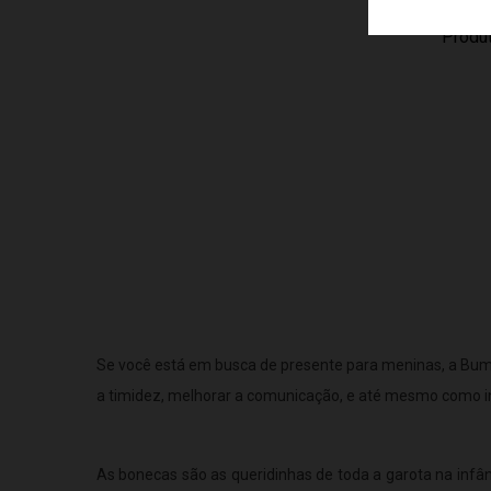
ROSA B
Produ
Se você está em busca de presente para meninas, a Bumer
a timidez, melhorar a comunicação, e até mesmo como i
As bonecas são as queridinhas de toda a garota na infân