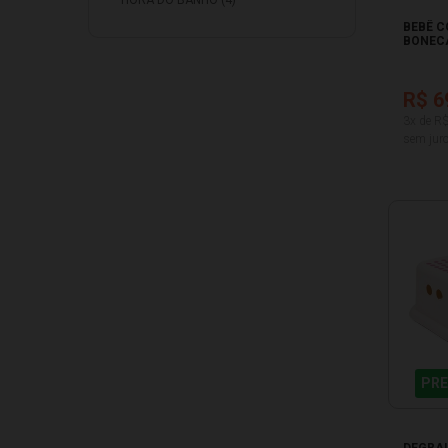
HORA DO BANHO (4)
BEBÊ 
BONEC
R$ 6
3x de R
sem juro
PRE
DEGRA