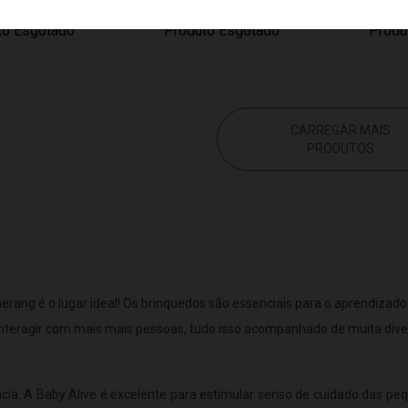
UBA 10716
to Esgotado
Produto Esgotado
Produ
CARREGAR MAIS
PRODUTOS
ang é o lugar ideal! Os brinquedos são essenciais para o aprendizado 
nteragir com mais mais pessoas, tudo isso acompanhado de muita dive
cia. A Baby Alive é excelente para estimular senso de cuidado das pequ