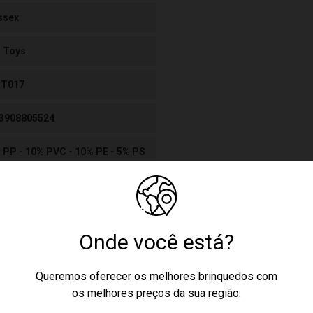
ssex
 Toys
RT017
3908805524
 PP - 10% PVC - 10% PE - 5% PS
baterias AG10 1,5v
Maleta Doutor com Óculos Azul
Onde você está?
ticor
Queremos oferecer os melhores brinquedos com
os melhores preços da sua região.