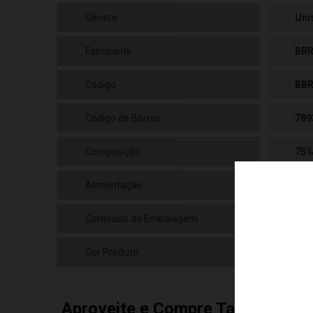
Gênero
Uni
Fabricante
BBR
Código
BB
Código de Barras
789
Composição
75%
Alimentação
02 
Conteúdo da Embalagem
01 
Cor Produto
Mul
Aproveite e Compre Também