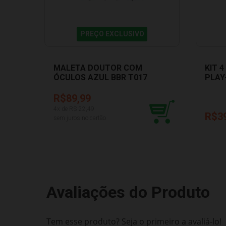
PREÇO EXCLUSIVO
MALETA DOUTOR COM
KIT 
ÓCULOS AZUL BBR T017
PLAY
PLAY
R$89,99
4
x de R$
22,49
R$3
sem juros no cartão
Avaliações do Produto
Tem esse produto? Seja o primeiro a avaliá-lo!