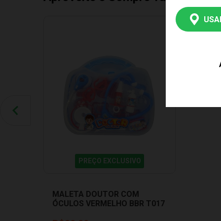
USA
PREÇO EXCLUSIVO
MALETA DOUTOR COM
ÓCULOS VERMELHO BBR T017