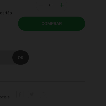
-
+
 cartão
COMPRAR
ociais