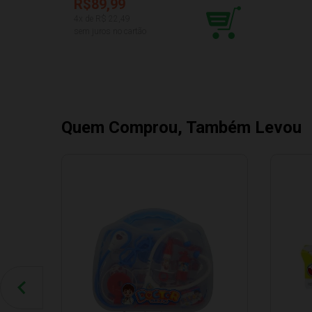
R$89,99
4
x de R$
22,49
sem juros no cartão
Quem Comprou, Também Levou