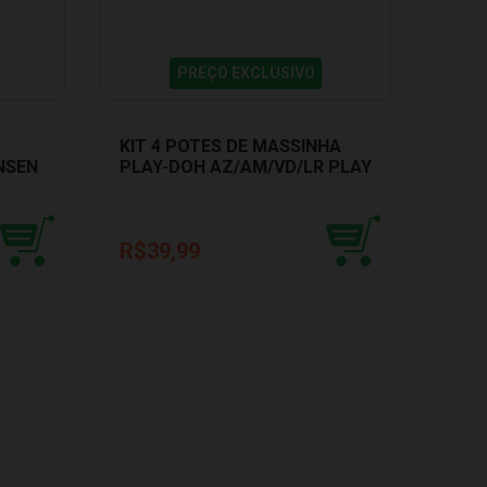
PREÇO EXCLUSIVO
KIT 4 POTES DE MASSINHA
FIGU
NSEN
PLAY-DOH AZ/AM/VD/LR PLAY
MAR
DOH E4867
ROMA
R$39,99
R$3