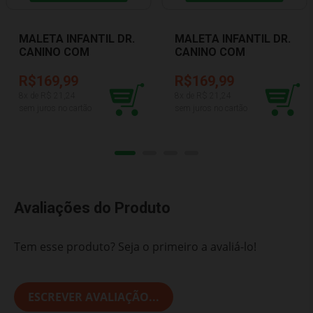
MALETA INFANTIL DR.
MALETA INFANTIL DR.
CANINO COM
CANINO COM
ACESSÓRIOS ROSA
ACESSÓRIOS
ROMA JENSEN 5510
VERMELHO ROMA
R$169,99
R$169,99
JENSEN 5510
8
x de R$
21,24
8
x de R$
21,24
sem juros no cartão
sem juros no cartão
Avaliações do Produto
Tem esse produto? Seja o primeiro a avaliá-lo!
ESCREVER AVALIAÇÃO...