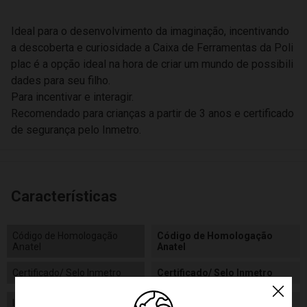
Ideal para o desenvolvimento da imaginação, incentivando
a descoberta e curiosidade a Caixa de Ferramentas da Poli
plac é a opção ideal na hora de criar um mundo de possibili
dades para seu filho.
Para incentivar e interagir.
Recomendado para crianças a partir de 3 anos e certificado
de segurança pelo Inmetro.
Características
Código de Homologação
Código de Homologação
Anatel
Anatel
Certificado/ Selo Inmetro
Certificado/ Selo Inmetro
Idade
03+