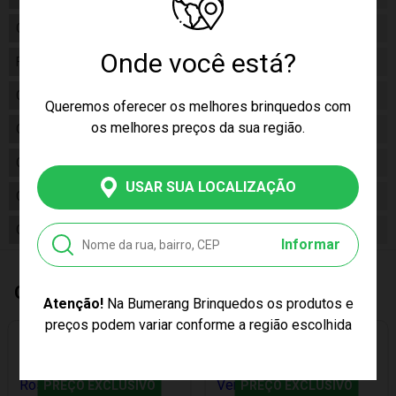
Gênero
Masculino
Onde você está?
Fabricante
Poliplac
Código
5931
Queremos oferecer os melhores brinquedos com
os melhores preços da sua região.
Código de Barras
7897889805931
Composição
Plástico
USAR SUA LOCALIZAÇÃO
Conteúdo da Embalagem
01 Maleta de Ferramentas
Cor Produto
Multicor
Informar
Quem Comprou, Também Levou
Atenção!
Na Bumerang Brinquedos os produtos e
preços podem variar conforme a região escolhida
PREÇO EXCLUSIVO
PREÇO EXCLUSIVO