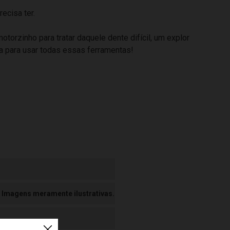
ecisa ter.
otorzinho para tratar daquele dente difícil, um explor
nha para usar todas essas ferramentas!
 Imagens meramente ilustrativas.