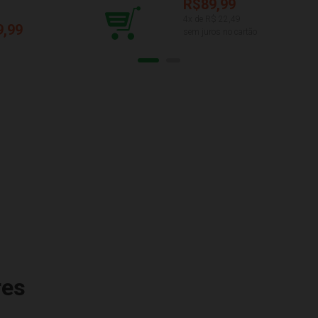
R$89,99
4
x de R$
22,49
9,99
sem juros no cartão
res