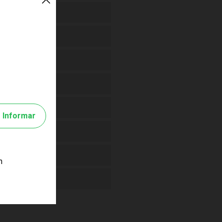
Informar
m