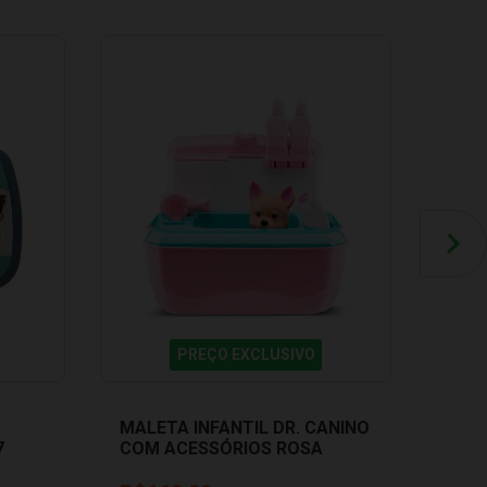
PREÇO EXCLUSIVO
MALETA INFANTIL DR. CANINO
KIT 
7
COM ACESSÓRIOS ROSA
LOUS
ROMA JENSEN 5510
7
R$
99,