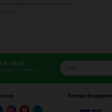
te ao lojista e a outros compradores!
u e-mail
E-mail
romoções e novidades da
ga-nos
Formas de pagame