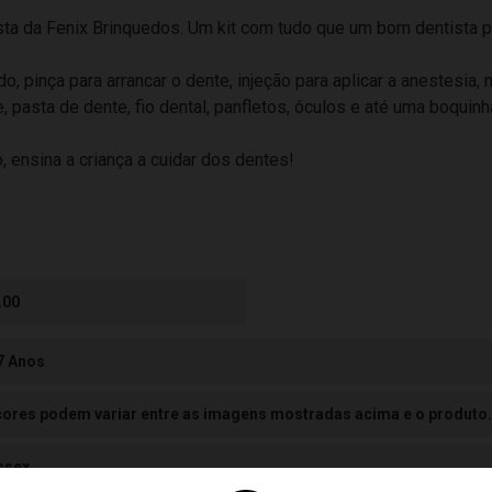
sta da Fenix Brinquedos. Um kit com tudo que um bom dentista pr
 pinça para arrancar o dente, injeção para aplicar a anestesia, m
e, pasta de dente, fio dental, panfletos, óculos e até uma boqui
, ensina a criança a cuidar dos dentes!
.00
 7 Anos
cores podem variar entre as imagens mostradas acima e o produto.
ssex