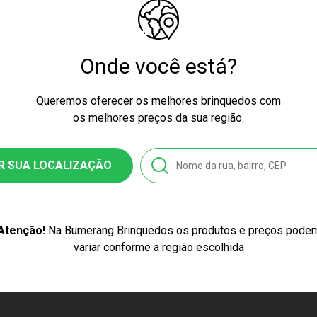
nquedo
Onde você está?
-553A
Queremos oferecer os melhores brinquedos com
os melhores preços da sua região.
6462005539
R SUA LOCALIZAÇÃO
se
it Dentista Azul
Atenção!
Na Bumerang Brinquedos os produtos e preços pode
variar conforme a região escolhida