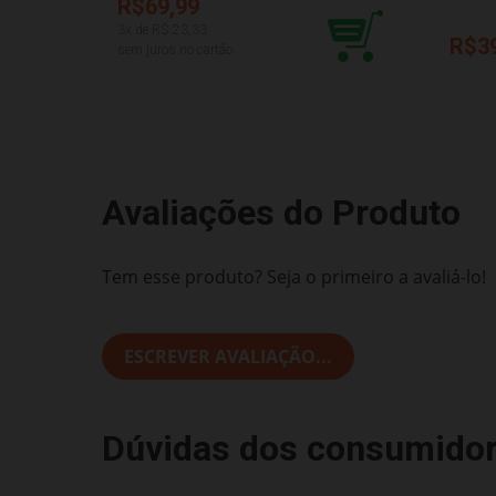
R$69,99
3
x de R$
23,33
R$3
sem juros no cartão
Avaliações do Produto
Tem esse produto? Seja o primeiro a avaliá-lo!
ESCREVER AVALIAÇÃO...
Dúvidas dos consumido