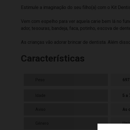
Estimule a imaginação do seu filho(a) com o Kit Denti
Vem com espelho para ver aquela carie bem lá no fundo,
ador, tesouras, bandeja, faca, potinho, escova de dent
As crianças vão adorar brincar de dentista. Além disso
Características
Peso
697
Idade
5 a
Aviso
As 
Gênero
Uni