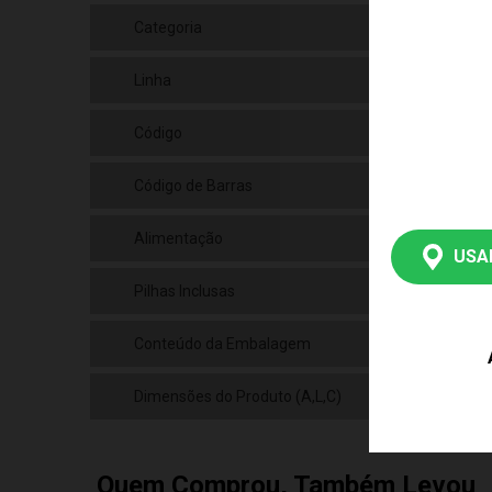
Categoria
N/a
Linha
Bri
Código
DTE
Código de Barras
789
Alimentação
N/a
USA
Pilhas Inclusas
Fal
Conteúdo da Embalagem
01 K
Dimensões do Produto (A,L,C)
0
Quem Comprou, Também Levou