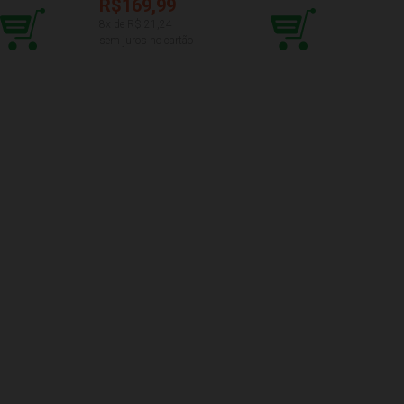
R$169,99
R$6
8
x de R$
21,24
3
x de 
sem juros no cartão
sem ju