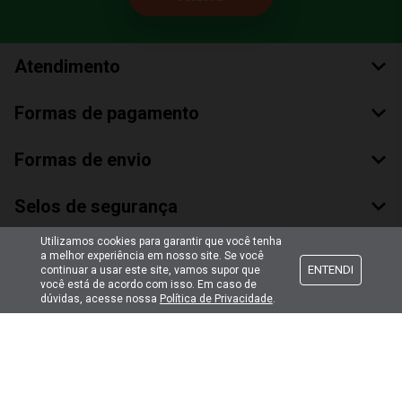
Atendimento
Formas de pagamento
Formas de envio
Selos de segurança
Utilizamos cookies para garantir que você tenha
a melhor experiência em nosso site. Se você
ENTENDI
continuar a usar este site, vamos supor que
você está de acordo com isso. Em caso de
dúvidas, acesse nossa
Política de Privacidade
.
Copyright © 2018 Todos Os Direitos Reservados
Bumerang Brinquedos Eireli – EPP CNPJ: 28.497.265/0001-66