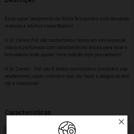
Esse super lançamento da Roma Brinquedos está deixando
crianças e adultos maravilhados!
O Dr. Canino Pet são cachorrinhos feitos em vinil especial
macio e perfumado com características únicas para levar e
brincadeira onde quiser! Uma coleção bom pra cachorro!
O Dr. Canino - Pet são 6 lindos cachorrinhos (vendidos sep
aradamente) super coloridos que vão fazer a alegria de brin
car e colecionar!
Características
Peso
500.00