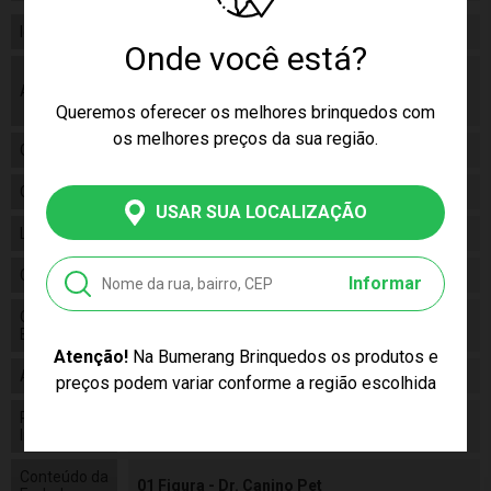
Idade
3 a 4 Anos
Onde você está?
As cores podem variar entre as imagens
Aviso
mostradas acima e o produto. Imagens
meramente ilustrativas.
Queremos oferecer os melhores brinquedos com
os melhores preços da sua região.
Gênero
Unissex
Categoria
N/a
USAR SUA LOCALIZAÇÃO
Linha
Brinquedo
Código
5511
Informar
Código de
7841234114537
Barras
Atenção!
Na Bumerang Brinquedos os produtos e
Alimentação
N/a
preços podem variar conforme a região escolhida
Pilhas
False
Inclusas
Conteúdo da
01 Figura - Dr. Canino Pet