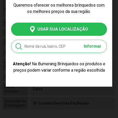
As cores podem variar entre as imagens
Queremos oferecer os melhores brinquedos com
Aviso
mostradas acima e o produto. Imagens
os melhores preços da sua região.
meramente ilustrativas.
Gênero
Feminino
USAR SUA LOCALIZAÇÃO
Categoria
N/a
Linha
Brinquedo
Informar
Código
R3128
Código de
Atenção!
Na Bumerang Brinquedos os produtos e
4895228430397
Barras
preços podem variar conforme a região escolhida
Alimentação
N/a
Pilhas
False
Inclusas
Conteúdo da
01 Cozinha Divertida Pia/Balcão
Embalagem