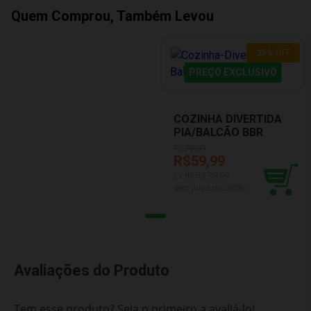
Quem Comprou, Também Levou
25
%
OFF
PREÇO EXCLUSIVO
COZINHA DIVERTIDA
PIA/BALCÃO BBR
R3128
R$
79,99
R$59,99
2
x de R$
29,99
sem juros no cartão
Avaliações do Produto
Tem esse produto? Seja o primeiro a avaliá-lo!