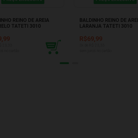
INHO REINO DE AREIA
BALDINHO REINO DE ARE
ELO TATETI 3010
LARANJA TATETI 3010
9,99
R$69,99
$
23,33
3
x de R$
23,33
os no cartão
sem juros no cartão