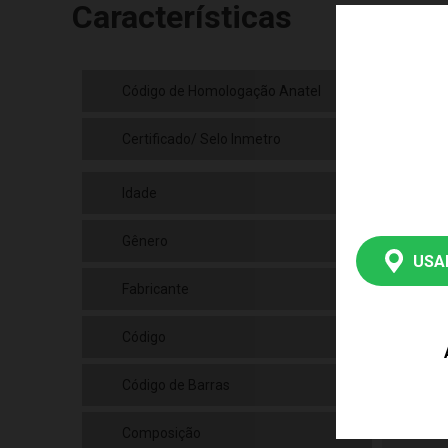
Características
Código de Homologação Anatel
Cód
Certificado/ Selo Inmetro
Cer
Idade
12
Gênero
Uni
USA
Fabricante
Tate
Código
300
Código de Barras
789
Composição
Plá