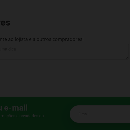
res
te ao lojista e a outros compradores!
u e-mail
E-mail
romoções e novidades da