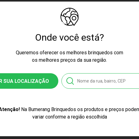
igo de Homologação Anatel
Onde você está?
tificado/ Selo Inmetro 004910/2021 OCP 0061
Queremos oferecer os melhores brinquedos com
os melhores preços da sua região.
m+
ssex
R SUA LOCALIZAÇÃO
ti
1
Atenção!
Na Bumerang Brinquedos os produtos e preços pode
variar conforme a região escolhida
3625630430
stico