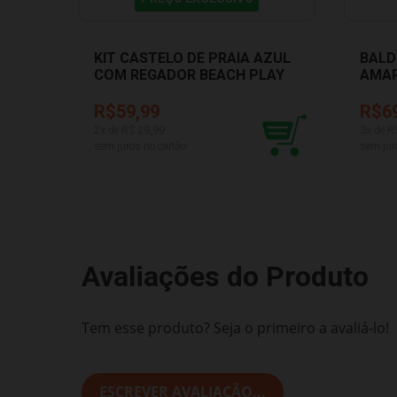
KIT CASTELO DE PRAIA AZUL
BALD
COM REGADOR BEACH PLAY
AMAR
USUAL 431
R$59,99
R$6
2
x de R$
29,99
3
x de R
sem juros no cartão
sem jur
Avaliações do Produto
Tem esse produto? Seja o primeiro a avaliá-lo!
ESCREVER AVALIAÇÃO...