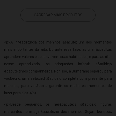
CARREGAR MAIS PRODUTOS
<p>A inf&acirc;ncia dos meninos &eacute; um dos momentos
mais importantes da vida. Durante essa fase, as crian&ccedil;as
aprendem valores e desenvolvem suas habilidades, e para auxiliar
nesse aprendizado, os brinquedos infantis s&atilde;o
&oacute;timos companheiros. Por isso, a Bumerang separou para
voc&ecirc; uma se&ccedil;&atilde;o completa com presente para
meninos, para voc&ecirc; garantir os melhores momentos de
lazer para eles.</p>
<p>Desde pequenos, os her&oacute;is s&atilde;o figuras
marcantes no imagin&aacute;rio dos meninos. Sejam bonecos,