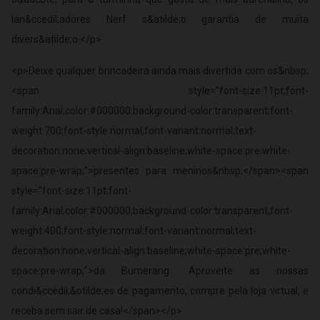
lan&ccedil;adores Nerf s&atilde;o garantia de muita
divers&atilde;o.</p>
<p>Deixe qualquer brincadeira ainda mais divertida com os&nbsp;
<span style="font-size:11pt;font-
family:Arial;color:#000000;background-color:transparent;font-
weight:700;font-style:normal;font-variant:normal;text-
decoration:none;vertical-align:baseline;white-space:pre;white-
space:pre-wrap;">presentes para meninos&nbsp;</span><span
style="font-size:11pt;font-
family:Arial;color:#000000;background-color:transparent;font-
weight:400;font-style:normal;font-variant:normal;text-
decoration:none;vertical-align:baseline;white-space:pre;white-
space:pre-wrap;">da Bumerang. Aproveite as nossas
condi&ccedil;&otilde;es de pagamento, compre pela loja virtual, e
receba sem sair de casa!</span></p>