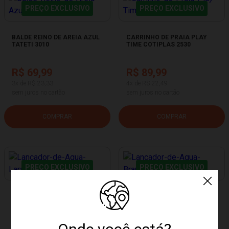
PREÇO EXCLUSIVO
PREÇO EXCLUSIVO
BALDE REINO DE AREIA AZUL
CARRINHO DE PRAIA PLAY
TATETI 3010
TIME COTIPLAS 2530
R$ 69,99
R$ 89,99
3x de R$ 23,33
4x de R$ 22,49
sem juros no cartão
sem juros no cartão
COMPRAR
COMPRAR
PREÇO EXCLUSIVO
PREÇO EXCLUSIVO
LANÇADOR DE ÁGUA
LANÇADOR DE ÁGUA
LARANJA BBR T018
BRANCO BBR T018