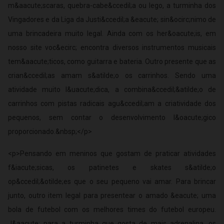
m&aacute;scaras, quebra-cabe&ccedil;a ou lego, a turminha dos
Vingadores e da Liga da Justi&ccedil;a &eacute; sin&ocirc;nimo de
uma brincadeira muito legal. Ainda com os her&oacute;is, em
nosso site voc&ecirc; encontra diversos instrumentos musicais
tem&aacute;ticos, como guitarra e bateria. Outro presente que as
crian&ccedil;as amam s&atilde;o os carrinhos. Sendo uma
atividade muito l&uacute;dica, a combina&ccedil;&atilde;o de
carrinhos com pistas radicais agu&ccedil;am a criatividade dos
pequenos, sem contar o desenvolvimento l&oacute;gico
proporcionado.&nbsp;</p>
<p>Pensando em meninos que gostam de praticar atividades
f&iacute;sicas, os patinetes e skates s&atilde;o
op&ccedil;&otilde;es que o seu pequeno vai amar. Para brincar
junto, outro item legal para presentear o amado &eacute; uma
bola de futebol com os melhores times do futebol europeu.
J&aacute; para a turminha que gosta de mais adrenalina, os