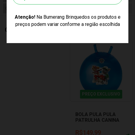
Cor Produto
Azul
Atenção!
Na Bumerang Brinquedos os produtos e
preços podem variar conforme a região escolhida
Quem Comprou, Também Levou
PREÇO EXCLUSIVO
BOLA PULA PULA
PATRULHA CANINA
2749 LIDER
R$149,99