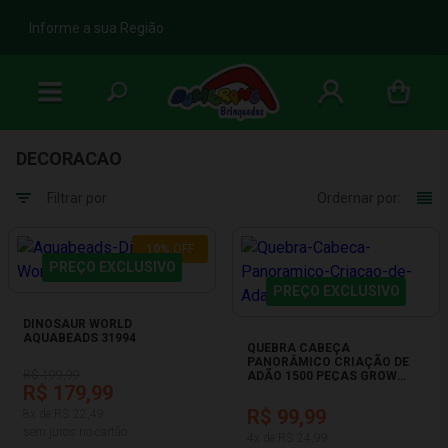
b
Informe a sua Região
DECORACAO
Filtrar por
Ordernar por:
10%
OFF
PREÇO EXCLUSIVO
PREÇO EXCLUSIVO
DINOSAUR WORLD
AQUABEADS 31994
QUEBRA CABEÇA
PANORÂMICO CRIAÇÃO DE
R$ 199,99
ADÃO 1500 PEÇAS GROW
R$ 179,99
04383
R$ 99,99
8x de R$ 22,49
sem juros no cartão
4x de R$ 24,99