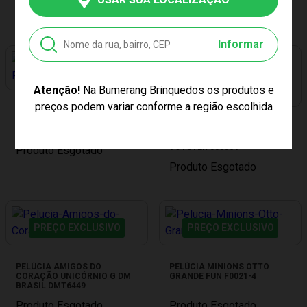
Produto Esgotado
Informar
PREÇO EXCLUSIVO
Atenção!
Na Bumerang Brinquedos os produtos e
PREÇO EXCLUSIVO
preços podem variar conforme a região escolhida
QUEBRA CABEÇA 1000 PEÇAS
PARATY TOYSTER 003065
QUEBRA CABEÇA 1000 PEÇAS
MURALHA DA CHINA
TOYSTER 003064
Produto Esgotado
Produto Esgotado
PREÇO EXCLUSIVO
PREÇO EXCLUSIVO
PELÚCIA AMIGOS DO
PELÚCIA MINIONS OTTO
CORAÇÃO UNICÓRNIO G DM
GRANDE FUN F0021-4
BRASIL DMT6449
Produto Esgotado
Produto Esgotado