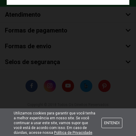
Atendimento
Formas de pagamento
Formas de envio
Selos de segurança
Copyright © 2018 Todos Os Direitos Reservados
Bumerang Brinquedos Eireli – EPP CNPJ: 28.497.265/0001-66
Utilizamos cookies para garantir que você tenha
a melhor experiência em nosso site. Se você
ENTENDI
continuar a usar este site, vamos supor que
você está de acordo com isso. Em caso de
dúvidas, acesse nossa
Política de Privacidade
.