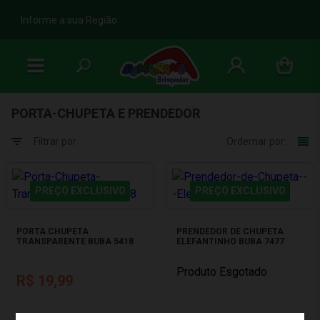
b
Informe a sua Região
PORTA-CHUPETA E PRENDEDOR
Filtrar por
Ordernar por:
PREÇO EXCLUSIVO
PREÇO EXCLUSIVO
PORTA CHUPETA
PRENDEDOR DE CHUPETA
TRANSPARENTE BUBA 5418
ELEFANTINHO BUBA 7477
Produto Esgotado
R$ 19,99