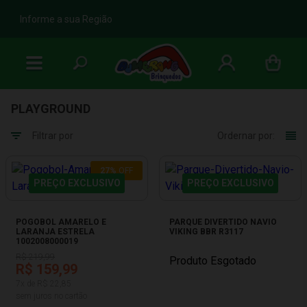
b
Informe a sua Região
PLAYGROUND
Filtrar por
Ordernar por:
27%
OFF
PREÇO EXCLUSIVO
PREÇO EXCLUSIVO
POGOBOL AMARELO E
PARQUE DIVERTIDO NAVIO
LARANJA ESTRELA
VIKING BBR R3117
1002008000019
R$ 219,99
Produto Esgotado
R$ 159,99
7x de R$ 22,85
sem juros no cartão