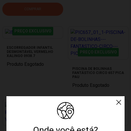
COMPRAR
PREÇO EXCLUSIVO
ESCORREGADOR INFANTIL
DESMONTÁVEL VERMELHO
PREÇO EXCLUSIVO
XALINGO 0938.7
Produto Esgotado
PISCINA DE BOLINHAS
FANTÁSTICO CIRCO 657 PICA
PAU
Produto Esgotado
PREÇO EXCLUSIVO
PREÇO EXCLUSIVO
Onde você está?