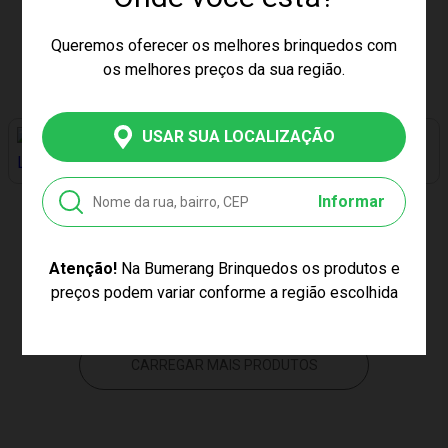
POGOBOL ROXO E VERDE
BALANÇO INFANTIL
ESTRELA 1002008000018
FOFOSSAUROS XALINGO
09254
Queremos oferecer os melhores brinquedos com
os melhores preços da sua região.
Produto Esgotado
Produto Esgotado
USAR SUA LOCALIZAÇÃO
PREÇO EXCLUSIVO
PREÇO EXCLUSIVO
Informar
POGOBOL PRETO/LARANJA
PRIMEIROS PASSOS PONEI
ESTRELA
BALANÇO BANDEIRANTE
1120
Atenção!
Na Bumerang Brinquedos os produtos e
Produto Esgotado
Produto Esgotado
preços podem variar conforme a região escolhida
CARREGAR MAIS PRODUTOS