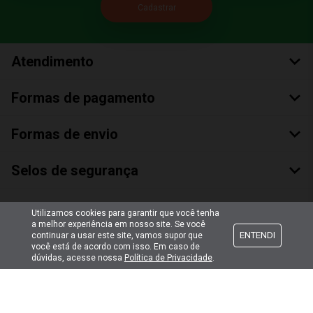
Atendimento
Formas de pagamento
Formas de envio
Selos de segurança
Utilizamos cookies para garantir que você tenha
a melhor experiência em nosso site. Se você
ENTENDI
continuar a usar este site, vamos supor que
você está de acordo com isso. Em caso de
dúvidas, acesse nossa
Política de Privacidade
.
Copyright © 2018 Todos Os Direitos Reservados
Bumerang Brinquedos Eireli – EPP CNPJ: 28.497.265/0001-66