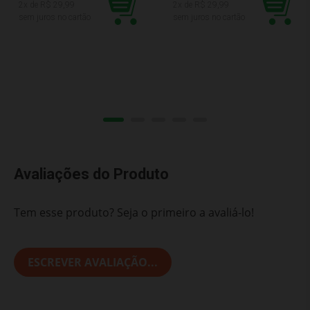
2
x de R$
29,99
2
x de R$
29,99
sem juros no cartão
sem juros no cartão
Avaliações do Produto
Tem esse produto? Seja o primeiro a avaliá-lo!
ESCREVER AVALIAÇÃO...