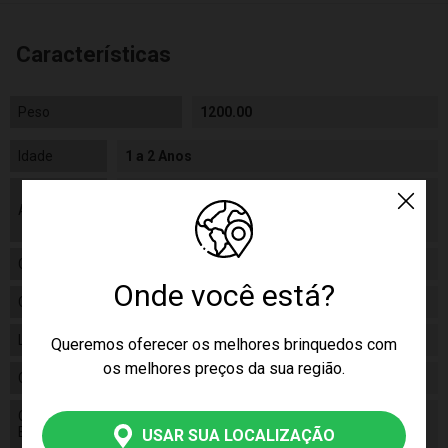
Características
Peso
1200.00
Idade
1 a 2 Anos
As cores podem variar entre as imagens
Aviso
mostradas acima e o produto. Imagens
meramente ilustrativas.
Gênero
Feminino
Onde você está?
Categoria
Discovery Kids
Linha
Brinquedo
Queremos oferecer os melhores brinquedos com
os melhores preços da sua região.
Código
3320
Código de
7899091433209
Barras
USAR SUA LOCALIZAÇÃO