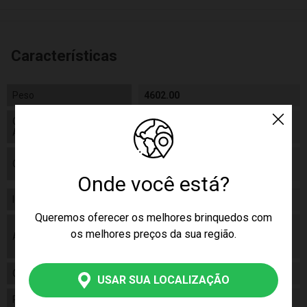
Características
Peso
4602.00
Código de Homologação
Código de Homologação Anatel
Anatel
Certificado/ Selo Inmetro
Certificado/ Selo Inmetro
007281/2021.
Onde você está?
Idade
12m+
Queremos oferecer os melhores brinquedos com
As cores podem variar entre as imagens
os melhores preços da sua região.
Aviso
mostradas acima e o produto. Imagens
meramente ilustrativas.
Gênero
Masculino
USAR SUA LOCALIZAÇÃO
Personagem
Homem Aranha