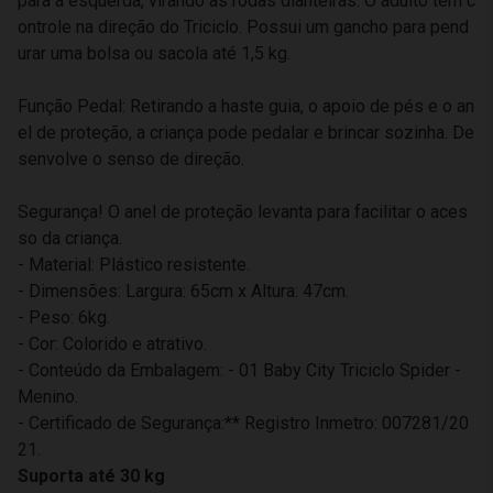
para a esquerda, virando as rodas dianteiras. O adulto tem c
ontrole na direção do Triciclo. Possui um gancho para pend
urar uma bolsa ou sacola até 1,5 kg.
Função Pedal: Retirando a haste guia, o apoio de pés e o an
el de proteção, a criança pode pedalar e brincar sozinha. De
senvolve o senso de direção.
Segurança! O anel de proteção levanta para facilitar o aces
so da criança.
- Material: Plástico resistente.
- Dimensões: Largura: 65cm x Altura: 47cm.
- Peso: 6kg.
- Cor: Colorido e atrativo.
- Conteúdo da Embalagem: - 01 Baby City Triciclo Spider -
Menino.
- Certificado de Segurança:** Registro Inmetro: 007281/20
21.
Suporta até 30 kg