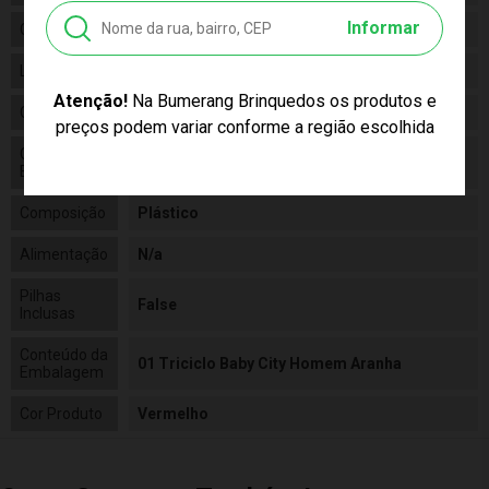
Informar
Categoria
N/a
Linha
Brinquedo
Atenção!
Na Bumerang Brinquedos os produtos e
Código
3148
preços podem variar conforme a região escolhida
Código de
7898960121483
Barras
Composição
Plástico
Alimentação
N/a
Pilhas
False
Inclusas
Conteúdo da
01 Triciclo Baby City Homem Aranha
Embalagem
Cor Produto
Vermelho