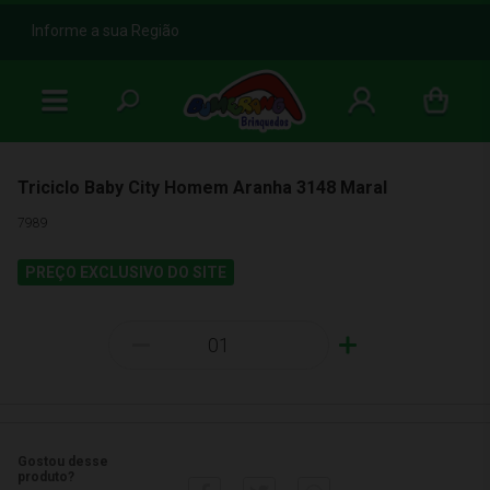
b
Informe a sua Região
Triciclo Baby City Homem Aranha 3148 Maral
7989
PREÇO EXCLUSIVO DO SITE
-
+
Gostou desse
produto?