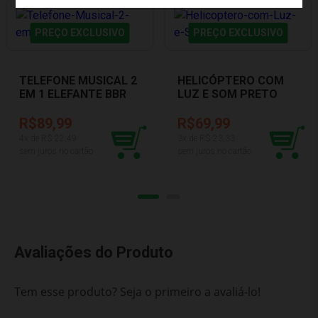
PREÇO EXCLUSIVO
PREÇO EXCLUSIVO
TELEFONE MUSICAL 2
HELICÓPTERO COM
EM 1 ELEFANTE BBR
LUZ E SOM PRETO
R2999
BBR R3143
R$89,99
R$69,99
4
x de R$
22,49
3
x de R$
23,33
sem juros no cartão
sem juros no cartão
Avaliações do Produto
Tem esse produto? Seja o primeiro a avaliá-lo!