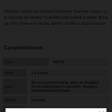
Telefone sonoro da Galinha Pintadinha! Telefone Sonoro co
m músicas da Galinha Pintadinha para brincar e cantar. Brinq
ue com o fone e as teclas, aperte o botão e ouça músicas!
Características
Peso
499.00
Idade
3 a 4 Anos
As cores podem variar entre as imagens
Aviso
mostradas acima e o produto. Imagens
meramente ilustrativas.
Gênero
Unissex
Personagem
Telefone Sonoro - Galinha Pintadinha Mini