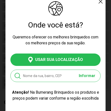
Categoria
Galinha Pintadinha
Linha
Brinquedo
Onde você está?
Código
1087
Código de
Queremos oferecer os melhores brinquedos com
7896448110875
Barras
os melhores preços da sua região.
Composição
Plástico
Alimentação
3 Baterias Lr41
USAR SUA LOCALIZAÇÃO
Pilhas
False
Inclusas
Informar
Conteúdo da
01 Telefone Sonoro - Galinha Pintadinha Mini
Embalagem
Atenção!
Na Bumerang Brinquedos os produtos e
preços podem variar conforme a região escolhida
Quem Comprou, Também Levou