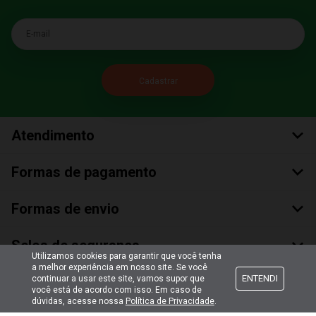
E-mail
Atendimento
Formas de pagamento
Formas de envio
Selos de segurança
Utilizamos cookies para garantir que você tenha
a melhor experiência em nosso site. Se você
ENTENDI
continuar a usar este site, vamos supor que
você está de acordo com isso. Em caso de
dúvidas, acesse nossa
Política de Privacidade
.