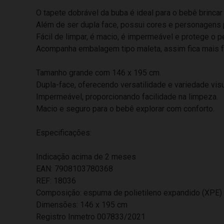
O tapete dobrável da buba é ideal para o bebê brinca
Além de ser dupla face, possui cores e personagens p
Fácil de limpar, é macio, é impermeável e protege o 
Acompanha embalagem tipo maleta, assim fica mais fáci
Tamanho grande com 146 x 195 cm.
Dupla-face, oferecendo versatilidade e variedade visu
Impermeável, proporcionando facilidade na limpeza.
Macio e seguro para o bebê explorar com conforto.
Especificações:
Indicação acima de 2 meses
EAN: 7908103780368
REF: 18036
Composição: espuma de polietileno expandido (XPE) e
Dimensões: 146 x 195 cm
Registro Inmetro 007833/2021