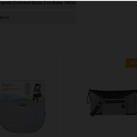
Tapete Dobrável Buba Zoo Buba 18036
ticor
45