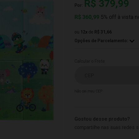
R$ 379,99
Por:
R$
360,99
5% off à vista n
ou
12
x
de
R$ 31,66
Opções de Parcelamento:
Calcular o Frete
Não sei meu CEP
Gostou desse produto?
compartilhe nas suas redes s