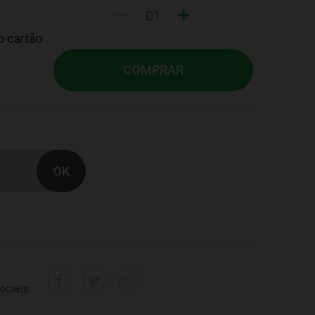
-
+
o cartão
COMPRAR
ociais