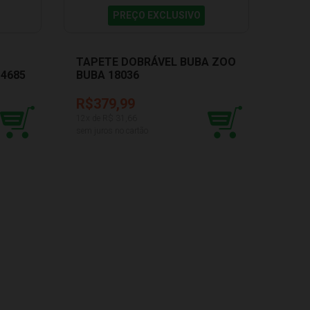
PREÇO EXCLUSIVO
TAPETE DOBRÁVEL BUBA ZOO
14685
BUBA 18036
R$379,99
12
x de R$
31,66
sem juros no cartão