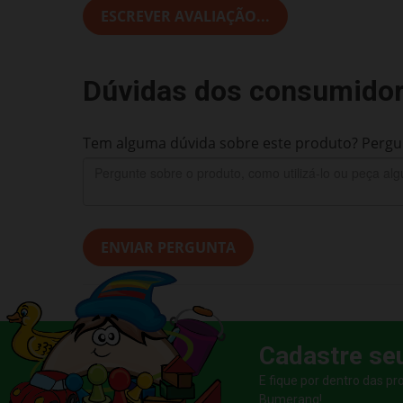
ESCREVER AVALIAÇÃO...
Dúvidas dos consumido
Tem alguma dúvida sobre este produto? Pergun
ENVIAR PERGUNTA
Cadastre se
E fique por dentro das p
Bumerang!