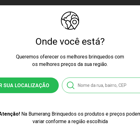
etro 007833/2021
Onde você está?
m+
Queremos oferecer os melhores brinquedos com
os melhores preços da sua região.
ssex
a
R SUA LOCALIZAÇÃO
36
8103780368
Atenção!
Na Bumerang Brinquedos os produtos e preços pode
variar conforme a região escolhida
stico