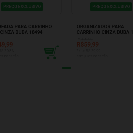
PREÇO EXCLUSIVO
PREÇO EXCLUSIVO
FADA PARA CARRINHO
ORGANIZADOR PARA
 CINZA BUBA 18494
CARRINHO CINZA BUBA 
R$
109,99
49,99
R$59,99
 R$
20,83
2
x de R$
29,99
os no cartão
sem juros no cartão