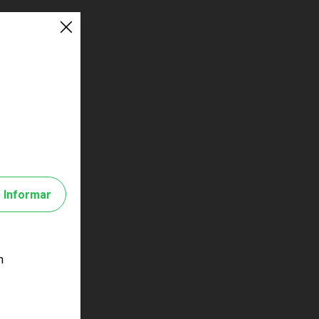
Informar
m