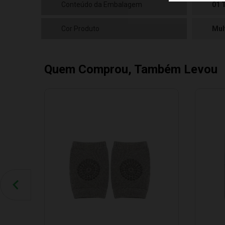
Conteúdo da Embalagem
01 
Cor Produto
Mul
Quem Comprou, Também Levou