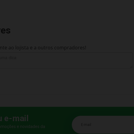
res
te ao lojista e a outros compradores!
u e-mail
E-mail
romoções e novidades da